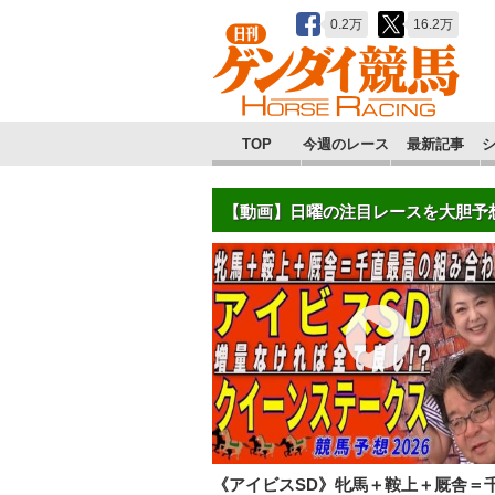
0.2万
16.2万
TOP
今週のレース
最新記事
【動画】日曜の注目レースを大胆予
《アイビスSD》牝馬＋鞍上＋厩舎＝