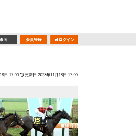
紙面
会員登録
ログイン
8日 17:00
更新日:2023年11月18日 17:00