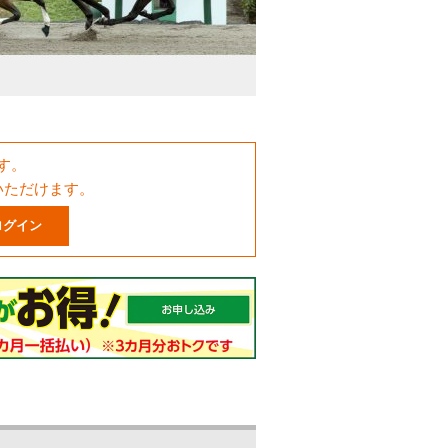
す。
いただけます。
ログイン