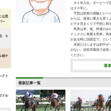
９１年入社。ダービーで言
は３０年に。
予想は取材の感触とレース
とは思
からは、後者に重きを置く
バー
ビデオ見まくりで予想に精
馬券は単、複、枠連のみの
ドックスに単勝＆馬単、馬
戦 ５
がある時に頭固定で、とい
本紙だけにまずは的中が一
がない。回収率重視で頑張
ください。
ル得チ
著
レクト
最新記事一覧
ゴドル