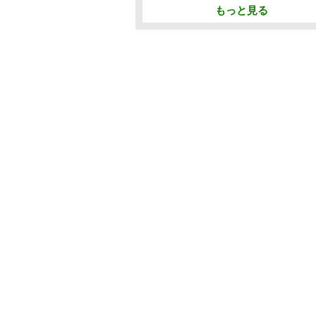
もっと見る