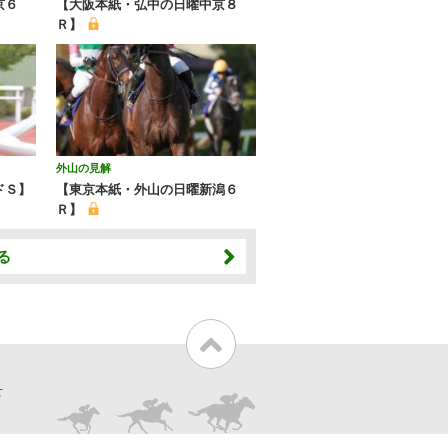
京６
【大阪本紙・弘中の日曜中京８
Ｒ】
外山の見解
ドＳ】
【東京本紙・外山の日曜新潟６
Ｒ】
る
せ