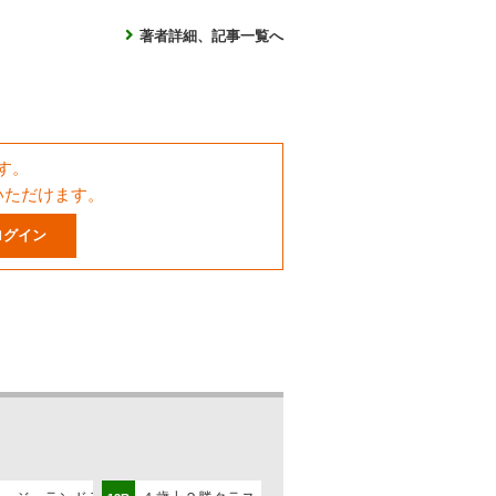
著者詳細、記事一覧へ
す。
いただけます。
ログイン