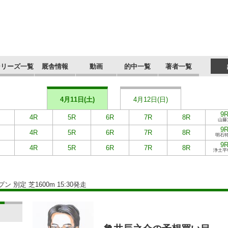
シリーズ一覧
厩舎情報
動画
的中一覧
著者一覧
4月11日(土)
4月12日(日)
9
4R
5R
6R
7R
8R
山藤
9
4R
5R
6R
7R
8R
明石
9
4R
5R
6R
7R
8R
浄土平
ン 別定 芝1600m 15:30発走