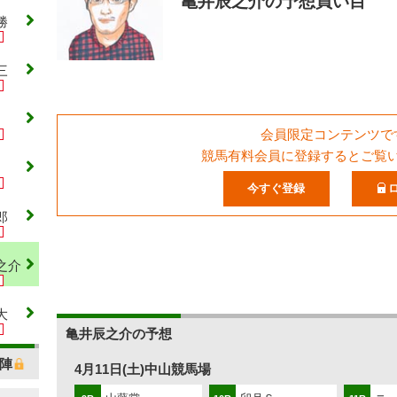
亀井辰之介の予想買い目
勝
三
会員限定コンテンツで
競馬有料会員に登録するとご覧
今すぐ登録
郎
之介
大
亀井辰之介の予想
陣
4月11日(土)中山競馬場