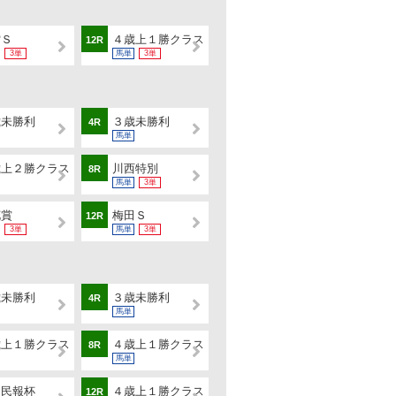
雷Ｓ
４歳上１勝クラス
12R
3単
馬単
3単
歳未勝利
３歳未勝利
4R
馬単
歳上２勝クラス
川西特別
8R
馬単
3単
花賞
梅田Ｓ
12R
3単
馬単
3単
歳未勝利
３歳未勝利
4R
馬単
歳上１勝クラス
４歳上１勝クラス
8R
馬単
島民報杯
４歳上１勝クラス
12R