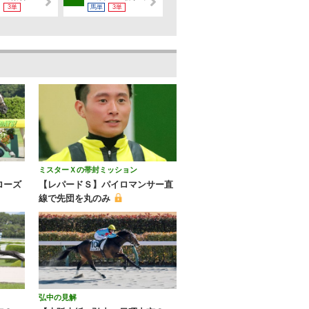
3単
馬単
3単
ミスターＸの帯封ミッション
ローズ
【レパードＳ】パイロマンサー直
線で先団を丸のみ
弘中の見解