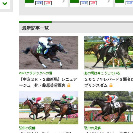
馬単
3単
馬単
3単
馬単
最新記事一覧
2027クラシックへの道
あの馬は今こうしている
【中京２Ｒ・２歳新馬】レニュア
２０１７年レパードＳ覇者
ージュ 牝・藤原英昭厩舎
プリンスダム
弘中の見解
弘中の見解