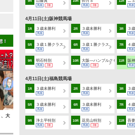
山藤賞
卯月Ｓ
ニ
9R
10R
11R
馬単
3単
馬単
3単
馬単
4月11日(土)阪神競馬場
３歳未勝利
３歳未勝利
３
1R
2R
3R
馬単
馬単
馬単
想！
３歳１勝クラス
３歳１勝クラス
４
5R
6R
7R
馬単
馬単
馬単
明石特別
大阪―ハンブルクＣ
阪
9R
10R
11R
馬単
3単
馬単
3単
馬単
4月11日(土)福島競馬場
３歳未勝利
３歳未勝利
３
1R
2R
3R
馬単
馬単
馬単
３歳未勝利
３歳未勝利
４
5R
6R
7R
馬単
馬単
馬単
Ｄ、大
浄土平特別
花見山特別
吾
9R
10R
11R
馬単
3単
馬単
3単
馬単