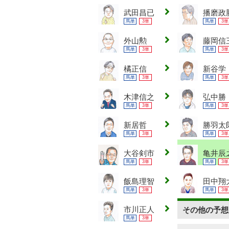
武田昌已
播磨政
馬単
3単
馬単
3単
外山勲
藤岡信
馬単
3単
馬単
3単
橘正信
新谷学
馬単
3単
馬単
3単
木津信之
弘中勝
馬単
3単
馬単
3単
新居哲
勝羽太
馬単
3単
馬単
3単
大谷剣市
亀井辰
馬単
3単
馬単
3単
飯島理智
田中翔
馬単
3単
馬単
3単
市川正人
その他の予想
馬単
3単