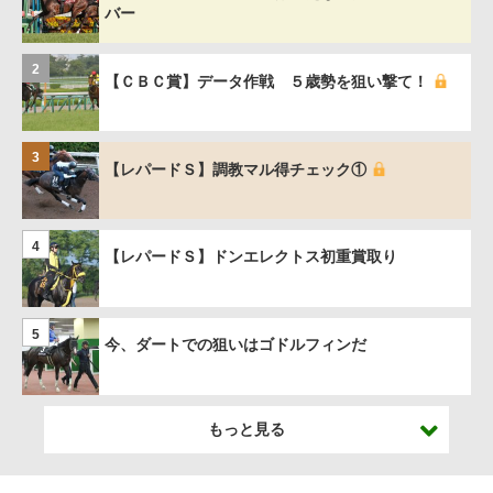
バー
2
【ＣＢＣ賞】データ作戦 ５歳勢を狙い撃て！
3
【レパードＳ】調教マル得チェック①
4
【レパードＳ】ドンエレクトス初重賞取り
5
今、ダートでの狙いはゴドルフィンだ
もっと見る