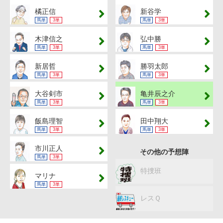
橘正信
新谷学
馬単
3単
馬単
3単
木津信之
弘中勝
馬単
3単
馬単
3単
新居哲
勝羽太郎
馬単
3単
馬単
3単
大谷剣市
亀井辰之介
馬単
3単
馬単
3単
飯島理智
田中翔大
馬単
3単
馬単
3単
市川正人
その他の予想陣
馬単
3単
特捜班
マリナ
馬単
3単
レスＱ