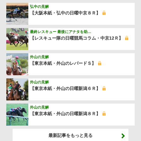
弘中の見解
【大阪本紙・弘中の日曜中京８Ｒ】
最終レスキュー 最後にアナタを助…
【レスキュー隊の日曜競馬コラム・中京12Ｒ】
外山の見解
【東京本紙・外山のレパードＳ】
外山の見解
【東京本紙・外山の日曜新潟６Ｒ】
外山の見解
【東京本紙・外山の日曜新潟８Ｒ】
最新記事をもっと見る