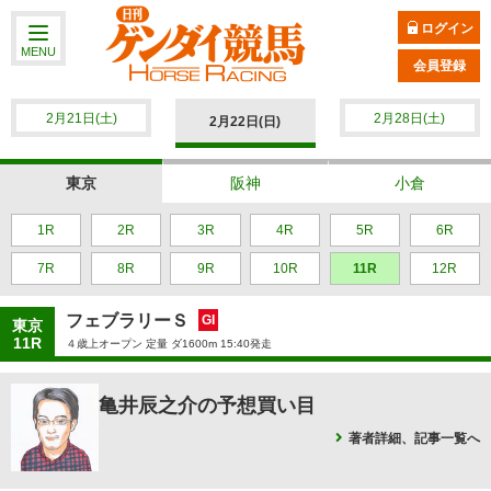
ログイン
MENU
会員登録
2月21日(土)
2月28日(土)
2月22日(日)
東京
阪神
小倉
1R
2R
3R
4R
5R
6R
7R
8R
9R
10R
11R
12R
フェブラリーＳ
GI
東京
11R
４歳上オープン 定量 ダ1600m 15:40発走
亀井辰之介の予想買い目
著者詳細、記事一覧へ