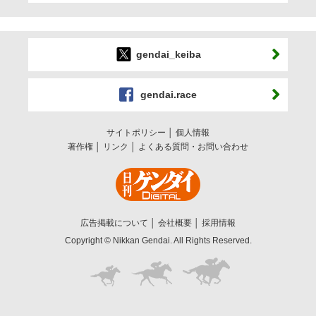
gendai_keiba
gendai.race
サイトポリシー
個人情報
著作権
リンク
よくある質問・お問い合わせ
広告掲載について
会社概要
採用情報
Copyright © Nikkan Gendai. All Rights Reserved.