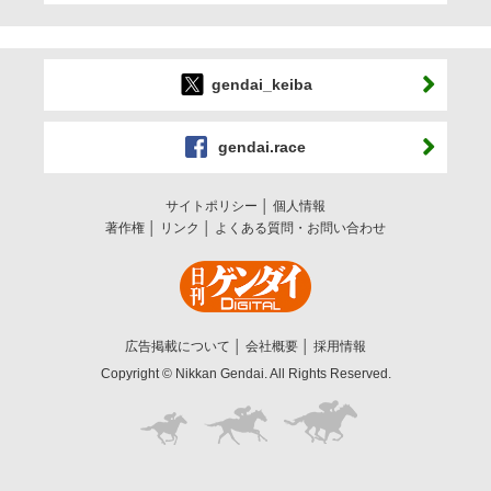
gendai_keiba
gendai.race
サイトポリシー
個人情報
著作権
リンク
よくある質問・お問い合わせ
広告掲載について
会社概要
採用情報
Copyright © Nikkan Gendai. All Rights Reserved.