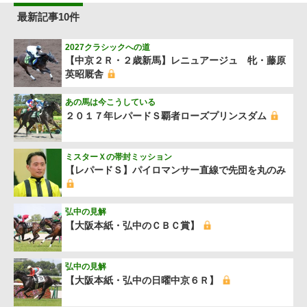
最新記事10件
2027クラシックへの道
【中京２Ｒ・２歳新馬】レニュアージュ 牝・藤原
英昭厩舎
あの馬は今こうしている
２０１７年レパードＳ覇者ローズプリンスダム
ミスターＸの帯封ミッション
【レパードＳ】パイロマンサー直線で先団を丸のみ
弘中の見解
【大阪本紙・弘中のＣＢＣ賞】
弘中の見解
【大阪本紙・弘中の日曜中京６Ｒ】