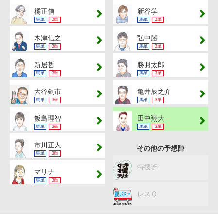
橘正信
新谷学
馬単
3単
馬単
3単
木津信之
弘中勝
馬単
3単
馬単
3単
新居哲
勝羽太郎
馬単
3単
馬単
3単
大谷剣市
亀井辰之介
馬単
3単
馬単
3単
飯島理智
田中翔大
馬単
3単
馬単
3単
市川正人
その他の予想陣
馬単
3単
特捜班
マリナ
馬単
3単
レスＱ