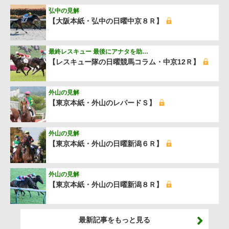
弘中の見解
【大阪本紙・弘中の日曜中京８Ｒ】
最終レスキュー 最後にアナタを助…
【レスキュー隊の日曜競馬コラム・中京12Ｒ】
外山の見解
【東京本紙・外山のレパードＳ】
外山の見解
【東京本紙・外山の日曜新潟６Ｒ】
外山の見解
【東京本紙・外山の日曜新潟８Ｒ】
最新記事をもっと見る