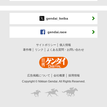
gendai_keiba
gendai.race
サイトポリシー
個人情報
著作権
リンク
よくある質問・お問い合わせ
広告掲載について
会社概要
採用情報
Copyright © Nikkan Gendai. All Rights Reserved.