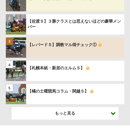
2
【佐渡Ｓ】３勝クラスとは思えないほどの豪華メン
バー
3
【レパードＳ】調教マル得チェック①
4
【札幌本紙・新居のエルムＳ】
5
【橘の土曜競馬コラム・関越Ｓ】
もっと見る