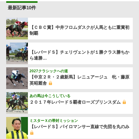
最新記事10件
【ＣＢＣ賞】中井フロムダスクが人馬ともに重賞初
制覇
【レパードＳ】チェリヴェントが１勝クラス勝ちか
ら連勝…
2027クラシックへの道
【中京２Ｒ・２歳新馬】レニュアージュ 牝・藤原
英昭厩舎
あの馬は今こうしている
２０１７年レパードＳ覇者ローズプリンスダム
ミスターＸの帯封ミッション
【レパードＳ】パイロマンサー直線で先団を丸のみ