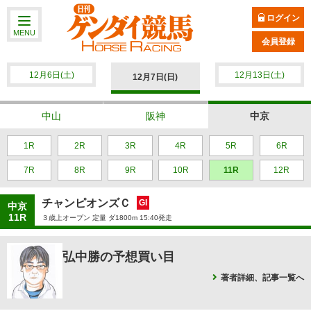
ログイン
MENU
会員登録
12月6日(土)
12月13日(土)
12月7日(日)
中山
阪神
中京
1R
2R
3R
4R
5R
6R
7R
8R
9R
10R
11R
12R
チャンピオンズＣ
GI
中京
11R
３歳上オープン 定量 ダ1800m 15:40発走
弘中勝の予想買い目
著者詳細、記事一覧へ