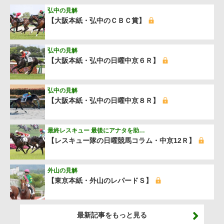
弘中の見解
【大阪本紙・弘中のＣＢＣ賞】
弘中の見解
【大阪本紙・弘中の日曜中京６Ｒ】
弘中の見解
【大阪本紙・弘中の日曜中京８Ｒ】
最終レスキュー 最後にアナタを助…
【レスキュー隊の日曜競馬コラム・中京12Ｒ】
外山の見解
【東京本紙・外山のレパードＳ】
最新記事をもっと見る