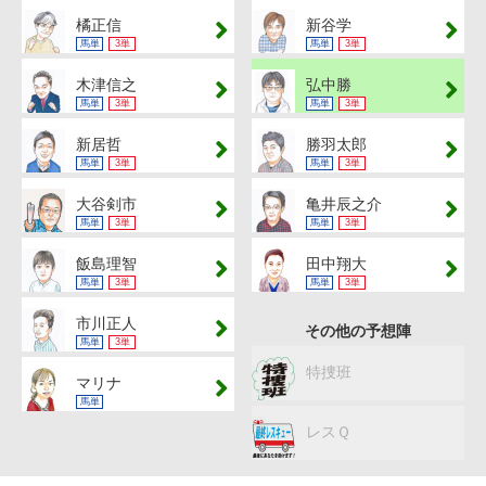
橘正信
新谷学
馬単
3単
馬単
3単
木津信之
弘中勝
馬単
3単
馬単
3単
新居哲
勝羽太郎
馬単
3単
馬単
3単
大谷剣市
亀井辰之介
馬単
3単
馬単
3単
飯島理智
田中翔大
馬単
3単
馬単
3単
市川正人
その他の予想陣
馬単
3単
特捜班
マリナ
馬単
レスＱ