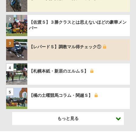
2
【佐渡Ｓ】３勝クラスとは思えないほどの豪華メン
バー
3
【レパードＳ】調教マル得チェック①
4
【札幌本紙・新居のエルムＳ】
5
【橘の土曜競馬コラム・関越Ｓ】
もっと見る