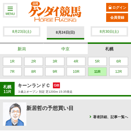
ログイン
MENU
会員登録
8月23日(土)
8月30日(土)
8月24日(日)
新潟
中京
札幌
1R
2R
3R
4R
5R
6R
7R
8R
9R
10R
11R
12R
キーンランドＣ
GIII
札幌
11R
３歳上オープン 別定 芝1200m 15:35発走
新居哲の予想買い目
著者詳細、記事一覧へ