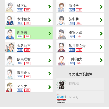
橘正信
新谷学
馬単
3単
馬単
3単
木津信之
弘中勝
馬単
3単
馬単
3単
新居哲
勝羽太郎
馬単
3単
馬単
3単
大谷剣市
亀井辰之介
馬単
3単
馬単
3単
飯島理智
田中翔大
馬単
3単
馬単
3単
市川正人
その他の予想陣
馬単
3単
特捜班
マリナ
馬単
3単
レスＱ