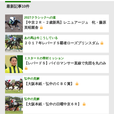
最新記事10件
2027クラシックへの道
【中京２Ｒ・２歳新馬】レニュアージュ 牝・藤原
英昭厩舎
あの馬は今こうしている
２０１７年レパードＳ覇者ローズプリンスダム
ミスターＸの帯封ミッション
【レパードＳ】パイロマンサー直線で先団を丸のみ
弘中の見解
【大阪本紙・弘中のＣＢＣ賞】
弘中の見解
【大阪本紙・弘中の日曜中京６Ｒ】