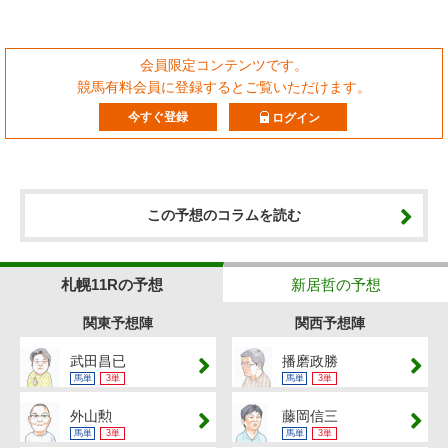
会員限定コンテンツです。
競馬有料会員に登録するとご覧いただけます。
今すぐ登録
ログイン
この予想のコラムを読む
札幌11Rの予想
新居哲の予想
関東予想陣
関西予想陣
武田昌已
播磨政勝
馬単
3単
馬単
3単
外山勲
藤岡信三
馬単
3単
馬単
3単