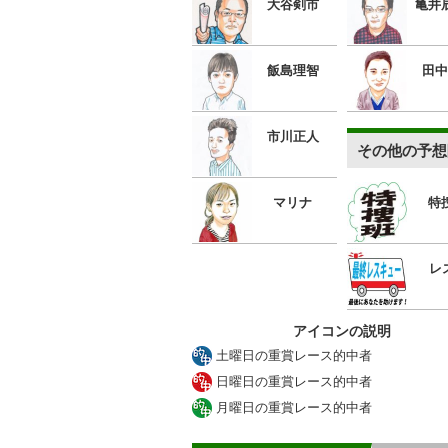
大谷剣市
亀井
飯島理智
田中
市川正人
その他の予想
マリナ
特
レ
アイコンの説明
土曜日の重賞レース的中者
日曜日の重賞レース的中者
月曜日の重賞レース的中者