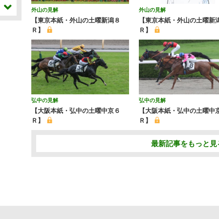
外山の見解
外山の見解
【東京本紙・外山の土曜新潟８
【東京本紙・外山の土曜新潟
Ｒ】
Ｒ】
弘中の見解
弘中の見解
【大阪本紙・弘中の土曜中京６
【大阪本紙・弘中の土曜中
Ｒ】
Ｒ】
最新記事をもっと見