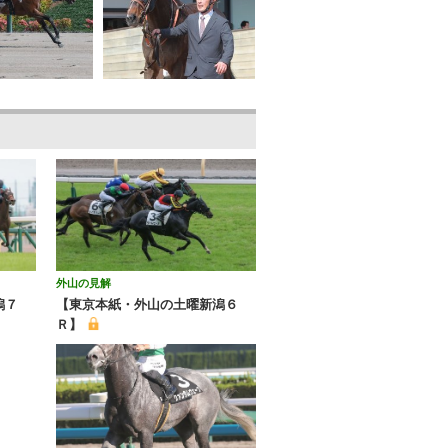
外山の見解
潟７
【東京本紙・外山の土曜新潟６
Ｒ】