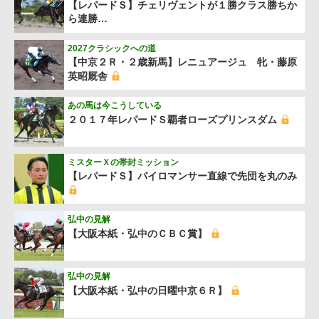
【レパードＳ】チェリヴェントが１勝クラス勝ちか
ら連勝…
2027クラシックへの道
【中京２Ｒ・２歳新馬】レニュアージュ 牝・藤原
英昭厩舎
あの馬は今こうしている
２０１７年レパードＳ覇者ローズプリンスダム
ミスターＸの帯封ミッション
【レパードＳ】パイロマンサー直線で先団を丸のみ
弘中の見解
【大阪本紙・弘中のＣＢＣ賞】
弘中の見解
【大阪本紙・弘中の日曜中京６Ｒ】