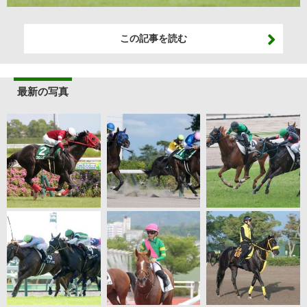
この記事を読む
最新の写真