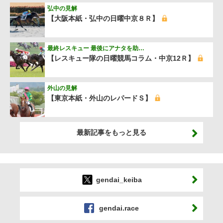
弘中の見解
【大阪本紙・弘中の日曜中京８Ｒ】
最終レスキュー 最後にアナタを助…
【レスキュー隊の日曜競馬コラム・中京12Ｒ】
外山の見解
【東京本紙・外山のレパードＳ】
最新記事をもっと見る
gendai_keiba
gendai.race