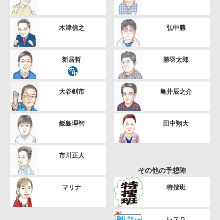
木津信之
弘中勝
新居哲
勝羽太郎
大谷剣市
亀井辰之介
飯島理智
田中翔大
市川正人
その他の予想陣
マリナ
特捜班
レスＱ