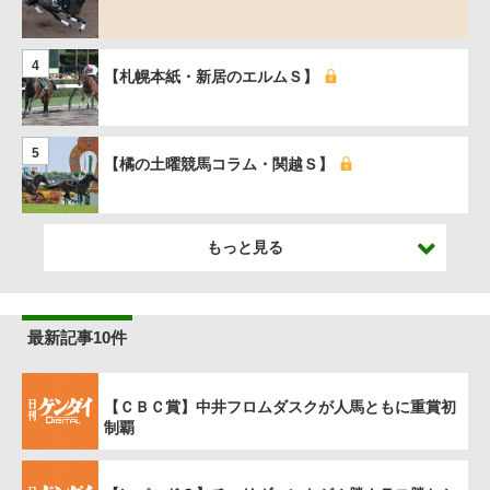
4
【札幌本紙・新居のエルムＳ】
5
【橘の土曜競馬コラム・関越Ｓ】
もっと見る
最新記事10件
【ＣＢＣ賞】中井フロムダスクが人馬ともに重賞初
制覇