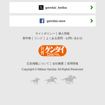
gendai_keiba
gendai.race
サイトポリシー
個人情報
著作権
リンク
よくある質問・お問い合わせ
広告掲載について
会社概要
採用情報
Copyright © Nikkan Gendai. All Rights Reserved.