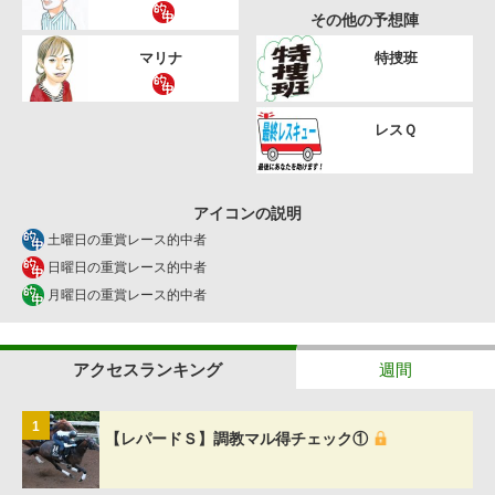
その他の予想陣
マリナ
特捜班
レスＱ
アイコンの説明
土曜日の重賞レース的中者
日曜日の重賞レース的中者
月曜日の重賞レース的中者
アクセスランキング
週間
1
【レパードＳ】調教マル得チェック①