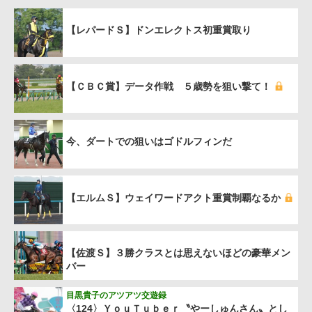
【レパードＳ】ドンエレクトス初重賞取り
【ＣＢＣ賞】データ作戦 ５歳勢を狙い撃て！
今、ダートでの狙いはゴドルフィンだ
【エルムＳ】ウェイワードアクト重賞制覇なるか
【佐渡Ｓ】３勝クラスとは思えないほどの豪華メン
バー
目黒貴子のアツアツ交遊録
〈124〉ＹｏｕＴｕｂｅｒ〝やーしゅんさん〟とし