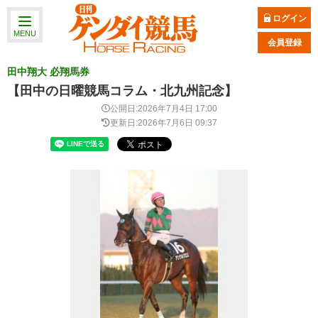
ログイン
MENU
会員登録
田中翔大 必翔馬券
【田中の日曜競馬コラム・北九州記念】
公開日:2026年7月4日 17:00
更新日:2026年7月6日 09:37