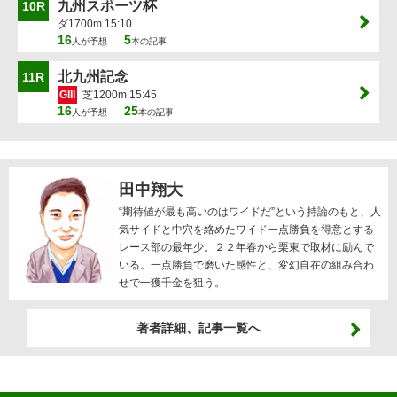
九州スポーツ杯
10R
ダ1700m 15:10
16
5
人が予想
本の記事
北九州記念
11R
GIII
芝1200m 15:45
16
25
人が予想
本の記事
田中翔大
“期待値が最も高いのはワイドだ”という持論のもと、人
気サイドと中穴を絡めたワイド一点勝負を得意とする
レース部の最年少。２２年春から栗東で取材に励んで
いる。一点勝負で磨いた感性と、変幻自在の組み合わ
せで一獲千金を狙う。
著者詳細、記事一覧へ