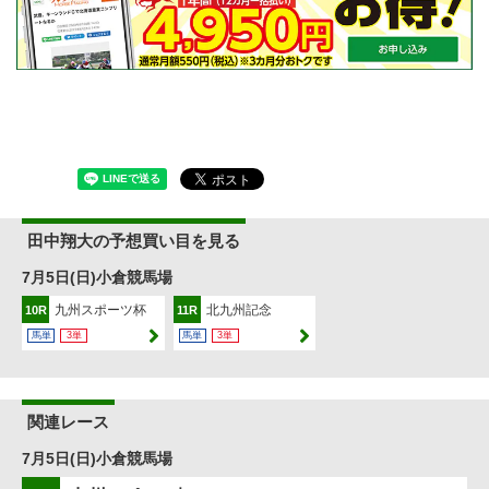
田中翔大の予想買い目を見る
7月5日(日)小倉競馬場
九州スポーツ杯
北九州記念
10R
11R
馬単
3単
馬単
3単
関連レース
7月5日(日)小倉競馬場