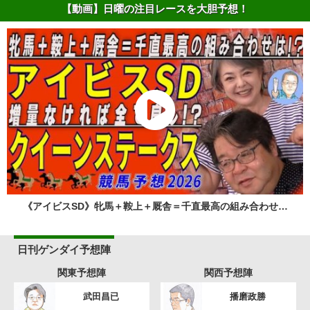
【動画】日曜の注目レースを大胆予想！
《アイビスSD》牝馬＋鞍上＋厩舎＝千直最高の組み合わせ…
日刊ゲンダイ予想陣
関東予想陣
関西予想陣
武田昌已
播磨政勝