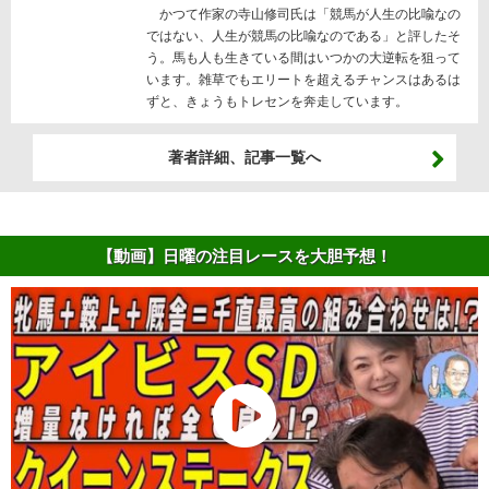
かつて作家の寺山修司氏は「競馬が人生の比喩なの
ではない、人生が競馬の比喩なのである」と評したそ
う。馬も人も生きている間はいつかの大逆転を狙って
います。雑草でもエリートを超えるチャンスはあるは
ずと、きょうもトレセンを奔走しています。
著者詳細、記事一覧へ
【動画】日曜の注目レースを大胆予想！