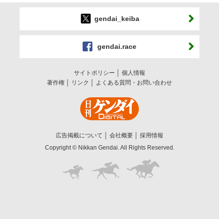
gendai_keiba
gendai.race
サイトポリシー
個人情報
著作権
リンク
よくある質問・お問い合わせ
広告掲載について
会社概要
採用情報
Copyright © Nikkan Gendai. All Rights Reserved.