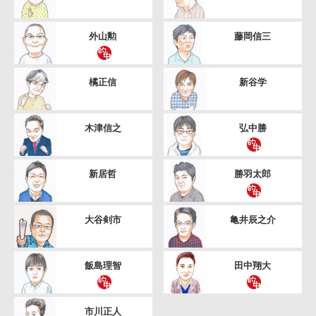
外山勲
藤岡信三
橘正信
新谷学
木津信之
弘中勝
新居哲
勝羽太郎
大谷剣市
亀井辰之介
飯島理智
田中翔大
市川正人