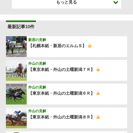
もっと見る
最新記事10件
新居の見解
【札幌本紙・新居のエルムＳ】
外山の見解
【東京本紙・外山の土曜新潟７Ｒ】
外山の見解
【東京本紙・外山の土曜新潟６Ｒ】
外山の見解
【東京本紙・外山の土曜新潟８Ｒ】