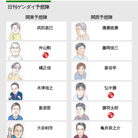
日刊ゲンダイ予想陣
関東予想陣
関西予想陣
武田昌已
播磨政勝
外山勲
藤岡信三
橘正信
新谷学
木津信之
弘中勝
新居哲
勝羽太郎
大谷剣市
亀井辰之介