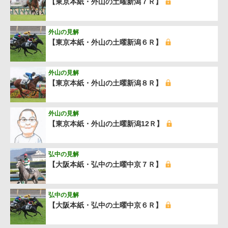
【東京本紙・外山の土曜新潟７Ｒ】
外山の見解
【東京本紙・外山の土曜新潟６Ｒ】
外山の見解
【東京本紙・外山の土曜新潟８Ｒ】
外山の見解
【東京本紙・外山の土曜新潟12Ｒ】
弘中の見解
【大阪本紙・弘中の土曜中京７Ｒ】
弘中の見解
【大阪本紙・弘中の土曜中京６Ｒ】