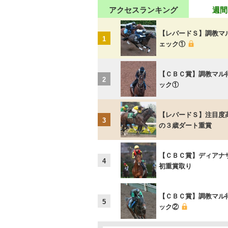
アクセスランキング
週間
【レパードＳ】調教マ
1
ェック①
【ＣＢＣ賞】調教マル
2
ック①
【レパードＳ】注目度
3
の３歳ダート重賞
【ＣＢＣ賞】ディアナ
4
初重賞取り
【ＣＢＣ賞】調教マル
5
ック②