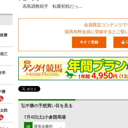
高島調教助手 転厩初戦だっ…
会員限定コンテンツで
競馬有料会員に登録するとご覧
政勝
今すぐ登録
信三
谷学
中勝
弘中勝の予想買い目を見る
太郎
7月4日(土)小倉競馬場
障害未勝利
1R