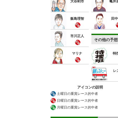
大谷剣市
亀井
飯島理智
田中
市川正人
その他の予想
マリナ
特
レ
アイコンの説明
土曜日の重賞レース的中者
日曜日の重賞レース的中者
月曜日の重賞レース的中者