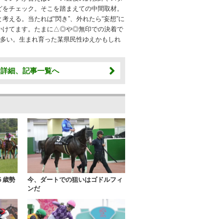
どをチェック。そこを踏まえての中間取材。
考える。当たれば“閃き”、外れたら“妄想”に
かけてます。たまに△◎や◎無印での決着で
も多い。生まれ育った某県民性ゆえかもしれ
者詳細、記事一覧へ
５歳勢
今、ダートでの狙いはゴドルフィ
ンだ