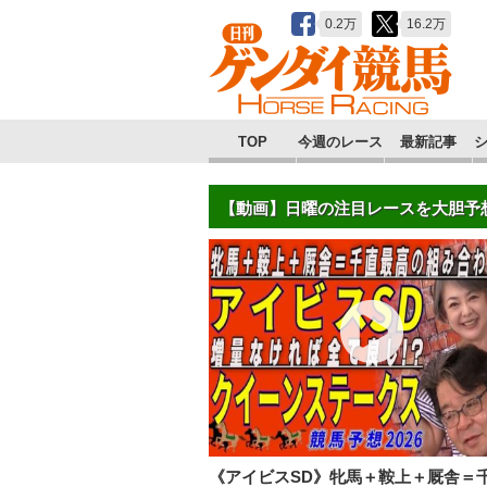
0.2万
16.2万
TOP
今週のレース
最新記事
【動画】日曜の注目レースを大胆予
《アイビスSD》牝馬＋鞍上＋厩舎＝