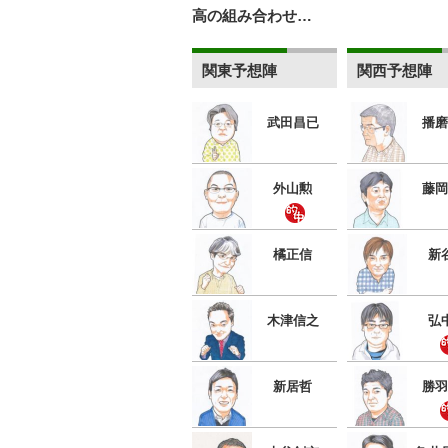
高の組み合わせ…
関東予想陣
関西予想陣
武田昌已
播磨
外山勲
藤岡
橘正信
新
木津信之
弘
新居哲
勝羽