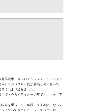
有馬記念、メジロデュレン＝ユーワジェー
（４）１万６３００円が競馬との出合いで
世界にはまり込みました。
えばトウカイテイオーの年です。キャリア
内容を重視。１３年秋に東京本紙になって
ようになってきました。レース＆パトロール