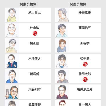
関東予想陣
関西予想陣
武田昌已
播磨政勝
外山勲
藤岡信三
橘正信
新谷学
木津信之
弘中勝
新居哲
勝羽太郎
大谷剣市
亀井辰之介
飯島理智
田中翔大