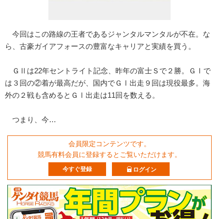
今回はこの路線の王者であるジャンタルマンタルが不在。な
ら、古豪ガイアフォースの豊富なキャリアと実績を買う。
ＧⅡは22年セントライト記念、昨年の富士Ｓで２勝。ＧⅠで
は３回の②着が最高だが、国内でＧⅠ出走９回は現役最多。海
外の２戦も含めるとＧⅠ出走は11回を数える。
つまり、今…
会員限定コンテンツです。
競馬有料会員に登録するとご覧いただけます。
今すぐ登録
ログイン