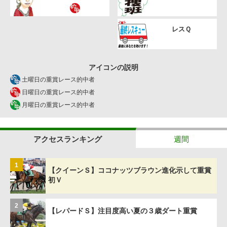
レスＱ
アイコンの説明
土曜日の重賞レース的中者
日曜日の重賞レース的中者
月曜日の重賞レース的中者
アクセスランキング
週間
1
【クイーンＳ】ココナッツブラウン進化示して重賞
初Ｖ
2
【レパードＳ】注目度高い夏の３歳ダート重賞