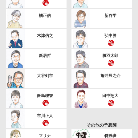
橘正信
新谷学
木津信之
弘中勝
新居哲
勝羽太郎
大谷剣市
亀井辰之介
飯島理智
田中翔大
市川正人
その他の予想陣
マリナ
特捜班