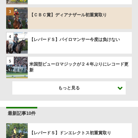
3
【ＣＢＣ賞】ディアナザール初重賞取り
4
【レパードＳ】パイロマンサー今度は負けない
5
米国型ピューロマジックが２４年ぶりにレコード更
新
もっと見る
最新記事10件
【レパードＳ】ドンエレクトス初重賞取り