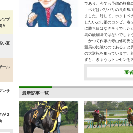
であり、今でも予想の根底
ベガはバリバリの良血馬で
ました。対して、ホクトベ
ッツブ
したいぶし銀のコンビ。春
初Ｖ
に勝ち目はなさそうでしたが
馬の醍醐味ではないでしょ
かつて作家の寺山修司氏は
高い夏
競馬の比喩なのである」と
の大逆転を狙っています。
ずと、きょうもトレセンを
ザール
著
マンサ
最新記事一覧
クが２
新