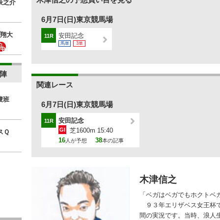
辰之介
6月7日(日)東京競馬場
翔大
安田記念
11R
馬単
3単
陣
関連レース
捜班
6月7日(日)東京競馬場
安田記念
11R
GI
芝1600m 15:40
スＱ
16
38
人が予想
本の記事
木津信之
「ベガはベガでもホクトベ
９３年エリザベス女王杯で
間の実況です。当時、浪人