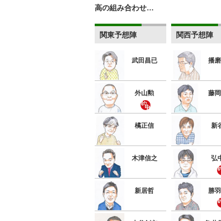
高の組み合わせ…
関東予想陣
関西予想陣
武田昌已
播磨
外山勲
藤岡
橘正信
新
木津信之
弘
新居哲
勝羽