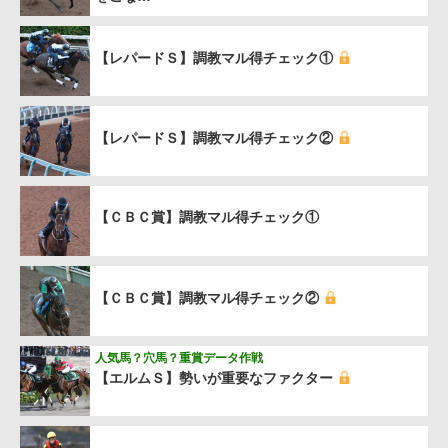
【レパードＳ】調教マル得チェック①
【レパードＳ】調教マル得チェック②
【ＣＢＣ賞】調教マル得チェック①
【ＣＢＣ賞】調教マル得チェック②
人気馬？穴馬？重賞データ作戦
【エルムＳ】勢いが重要なファクター