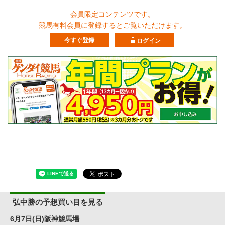
会員限定コンテンツです。
競馬有料会員に登録するとご覧いただけます。
今すぐ登録
ログイン
弘中勝の予想買い目を見る
6月7日(日)阪神競馬場