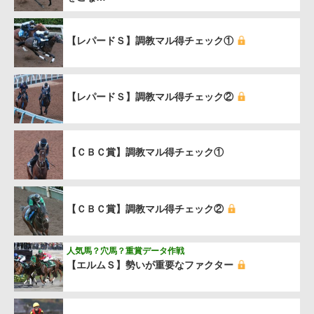
【レパードＳ】調教マル得チェック①
【レパードＳ】調教マル得チェック②
【ＣＢＣ賞】調教マル得チェック①
【ＣＢＣ賞】調教マル得チェック②
人気馬？穴馬？重賞データ作戦
【エルムＳ】勢いが重要なファクター