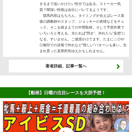
きるまで追いかけたい性分ではある。ストーカー気
質？闇深い性格は会社にバレてるようです。
競馬内容はもちろん、タイミングが合えばレース直
後の調教師やスタッフ、ジョッキーの表情などをチェ
ック。そこを踏まえての中間取材。そして予想作業で
いろいろと考える。当たれば“閃き”、外れたら“妄想”に
なる。すいません。ご迷惑かけてます。たまに△◎や
◎無印での決着で外れなど“惜しい”パターンも多い。生
まれ育った某県民性ゆえかもしれません。
著者詳細、記事一覧へ
【動画】日曜の注目レースを大胆予想！