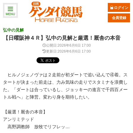
ログイン
MENU
会員登録
弘中の見解
【日曜阪神４Ｒ】弘中の見解と厳選！厩舎の本音
公開日:2026年6月6日 17:00
更新日:2026年6月6日 17:00
ヒルノジェノヴァは２走前が初ダートで追い込んで④着。ス
タートが決まった前走は、力み気味の走りでスタミナを浪費し
た。「ダートは合っているし、ジョッキーの進言で千四百メー
トル戦へ」と陣営。変わり身を期待したい。
【厳選！厩舎の本音】
アンリミテッド
高野調教師 放牧でリフレッ…