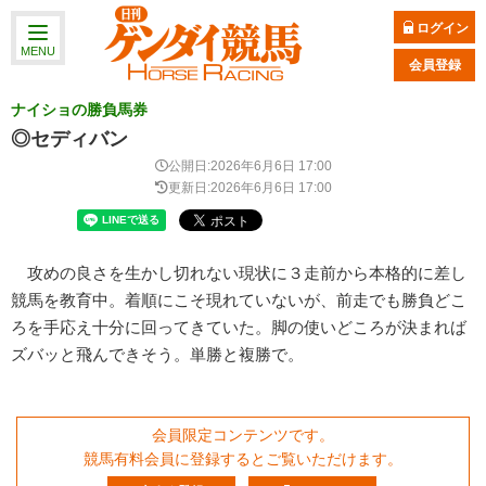
ログイン
MENU
会員登録
ナイショの勝負馬券
◎セディバン
公開日:2026年6月6日 17:00
更新日:2026年6月6日 17:00
攻めの良さを生かし切れない現状に３走前から本格的に差し
競馬を教育中。着順にこそ現れていないが、前走でも勝負どこ
ろを手応え十分に回ってきていた。脚の使いどころが決まれば
ズバッと飛んできそう。単勝と複勝で。
会員限定コンテンツです。
競馬有料会員に登録するとご覧いただけます。