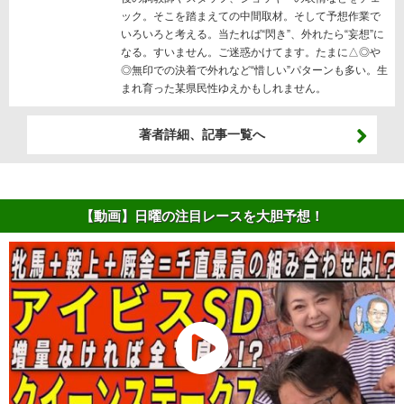
ック。そこを踏まえての中間取材。そして予想作業で
いろいろと考える。当たれば“閃き”、外れたら“妄想”に
なる。すいません。ご迷惑かけてます。たまに△◎や
◎無印での決着で外れなど“惜しい”パターンも多い。生
まれ育った某県民性ゆえかもしれません。
著者詳細、記事一覧へ
【動画】日曜の注目レースを大胆予想！