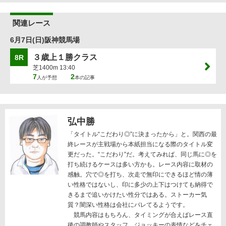
関連レース
6月7日(日)阪神競馬場
３歳上１勝クラス
8R
芝1400m 13:40
7
2
人が予想
本の記事
弘中勝
「タイトル“こだわり◎”に決まったから」と。関西の最
終レースが主戦場から本紙担当になる際のタイトル変
更だった。“こだわり”だ。考えてみれば、同じ馬に◎を
打ち続けるケースは多い方かも。レース内容に取材の
感触。穴で◎を打ち、次走で無印にできるほど情の薄
い性格ではないし、印に多少の上下はつけても納得で
きるまで追いかけたい性分ではある。ストーカー気
質？闇深い性格は会社にバレてるようです。
競馬内容はもちろん、タイミングが合えばレース直
後の調教師やスタッフ、ジョッキーの表情などをチェ