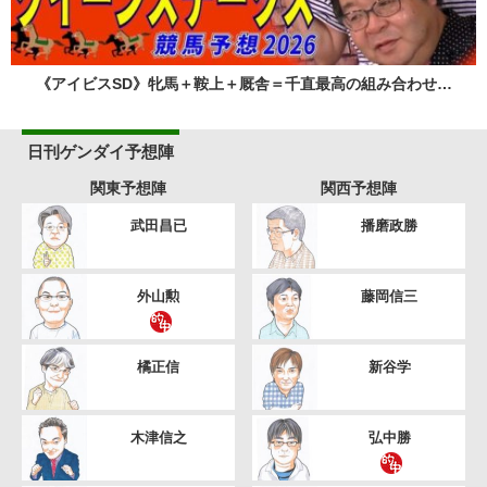
《アイビスSD》牝馬＋鞍上＋厩舎＝千直最高の組み合わせ…
日刊ゲンダイ予想陣
関東予想陣
関西予想陣
武田昌已
播磨政勝
外山勲
藤岡信三
橘正信
新谷学
木津信之
弘中勝