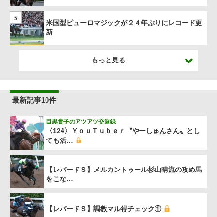
5
米国型ピューロマジックが２４年ぶりにレコード更
新
もっと見る
最新記事10件
目黒貴子のアツアツ交遊録
〈124〉ＹｏｕＴｕｂｅｒ〝やーしゅんさん〟とし
ても活…
【レパードＳ】メルカントゥール杉山晴流の攻め馬
をこな…
【レパードＳ】調教マル得チェック①