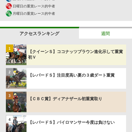
日曜日の重賞レース的中者
月曜日の重賞レース的中者
アクセスランキング
週間
1
【クイーンＳ】ココナッツブラウン進化示して重賞
初Ｖ
2
【レパードＳ】注目度高い夏の３歳ダート重賞
3
【ＣＢＣ賞】ディアナザール初重賞取り
4
【レパードＳ】パイロマンサー今度は負けない