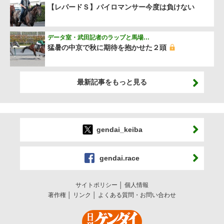
【レパードＳ】パイロマンサー今度は負けない
データ室・武田記者のラップと馬場…
猛暑の中京で秋に期待を抱かせた２頭
最新記事をもっと見る
gendai_keiba
gendai.race
サイトポリシー
個人情報
著作権
リンク
よくある質問・お問い合わせ