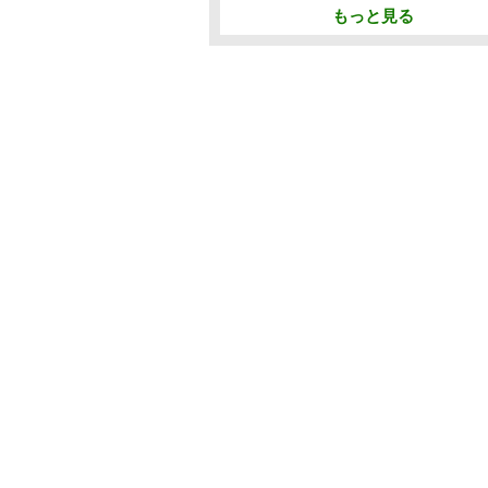
もっと見る