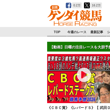
0.2万
16.2万
TOP
今週のレース
最新記事
【動画】日曜の注目レースを大胆予
《ＣＢＣ賞》《レパードＳ》【 武田