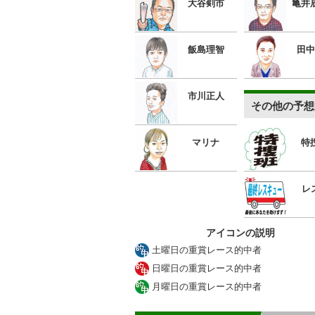
大谷剣市
亀井
飯島理智
田中
市川正人
その他の予想
マリナ
特
レ
アイコンの説明
土曜日の重賞レース的中者
日曜日の重賞レース的中者
月曜日の重賞レース的中者