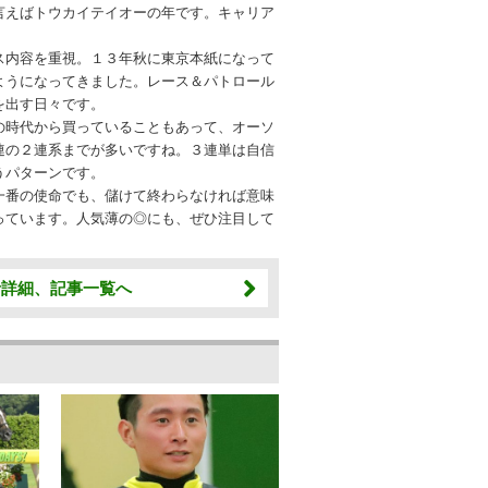
えばトウカイテイオーの年です。キャリア
内容を重視。１３年秋に東京本紙になって
ようになってきました。レース＆パトロール
を出す日々です。
時代から買っていることもあって、オーソ
連の２連系までが多いですね。３連単は自信
うパターンです。
番の使命でも、儲けて終わらなければ意味
っています。人気薄の◎にも、ぜひ注目して
者詳細、記事一覧へ