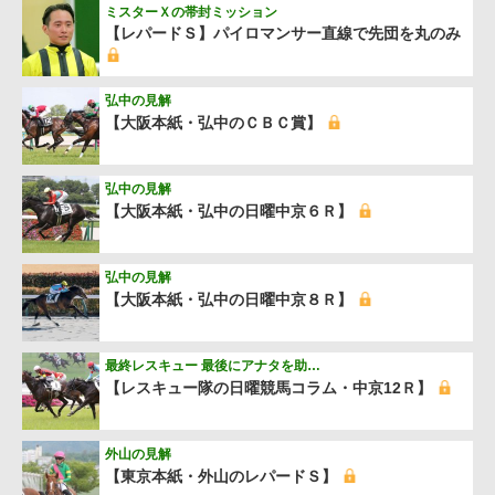
ミスターＸの帯封ミッション
【レパードＳ】パイロマンサー直線で先団を丸のみ
弘中の見解
【大阪本紙・弘中のＣＢＣ賞】
弘中の見解
【大阪本紙・弘中の日曜中京６Ｒ】
弘中の見解
【大阪本紙・弘中の日曜中京８Ｒ】
最終レスキュー 最後にアナタを助…
【レスキュー隊の日曜競馬コラム・中京12Ｒ】
外山の見解
【東京本紙・外山のレパードＳ】