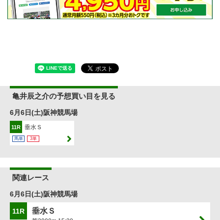
亀井辰之介の予想買い目を見る
6月6日(土)阪神競馬場
垂水Ｓ
11R
馬単
3単
関連レース
6月6日(土)阪神競馬場
垂水Ｓ
11R