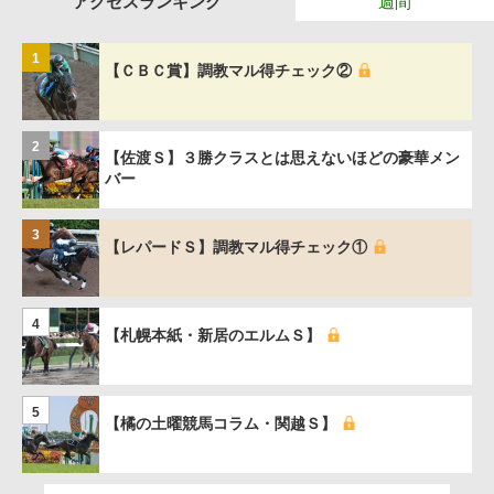
アクセスランキング
週間
1
【ＣＢＣ賞】調教マル得チェック②
2
【佐渡Ｓ】３勝クラスとは思えないほどの豪華メン
バー
3
【レパードＳ】調教マル得チェック①
4
【札幌本紙・新居のエルムＳ】
5
【橘の土曜競馬コラム・関越Ｓ】