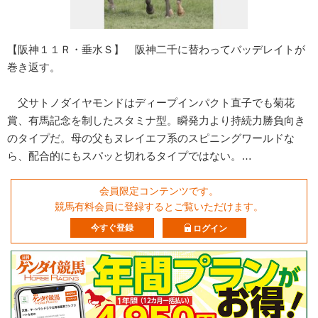
【阪神１１Ｒ・垂水Ｓ】 阪神二千に替わってバッデレイトが
巻き返す。
父サトノダイヤモンドはディープインパクト直子でも菊花
賞、有馬記念を制したスタミナ型。瞬発力より持続力勝負向き
のタイプだ。母の父もヌレイエフ系のスピニングワールドな
ら、配合的にもスパッと切れるタイプではない。…
会員限定コンテンツです。
競馬有料会員に登録するとご覧いただけます。
今すぐ登録
ログイン