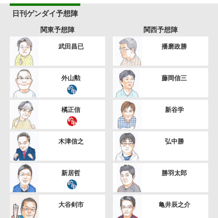
日刊ゲンダイ予想陣
関東予想陣
関西予想陣
武田昌已
播磨政勝
外山勲
藤岡信三
橘正信
新谷学
木津信之
弘中勝
新居哲
勝羽太郎
大谷剣市
亀井辰之介