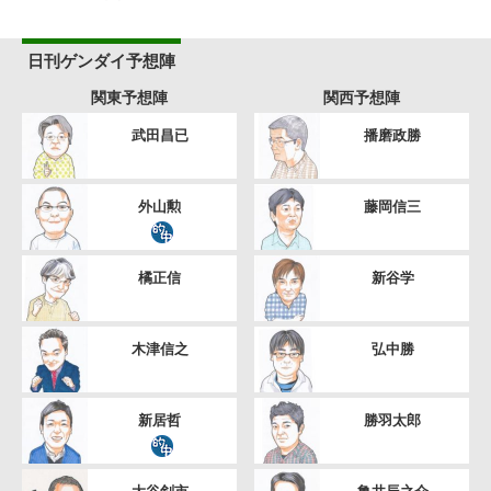
日刊ゲンダイ予想陣
関東予想陣
関西予想陣
武田昌已
播磨政勝
外山勲
藤岡信三
橘正信
新谷学
木津信之
弘中勝
新居哲
勝羽太郎