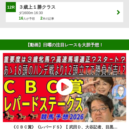
３歳上１勝クラス
12R
ダ1600m 16:30
16
2
人が予想
本の記事
【動画】日曜の注目レースを大胆予想！
《ＣＢＣ賞》《レパードＳ》【 武田Ｄ、大谷記者、目黒…