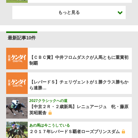
もっと見る
最新記事10件
【ＣＢＣ賞】中井フロムダスクが人馬ともに重賞初
制覇
【レパードＳ】チェリヴェントが１勝クラス勝ちか
ら連勝…
2027クラシックへの道
【中京２Ｒ・２歳新馬】レニュアージュ 牝・藤原
英昭厩舎
あの馬は今こうしている
２０１７年レパードＳ覇者ローズプリンスダム