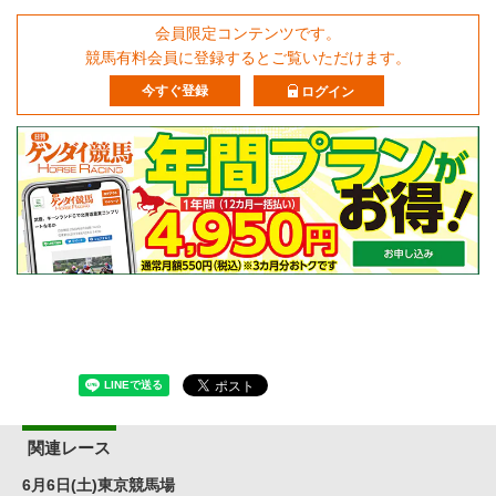
会員限定コンテンツです。
競馬有料会員に登録するとご覧いただけます。
今すぐ登録
ログイン
関連レース
6月6日(土)東京競馬場