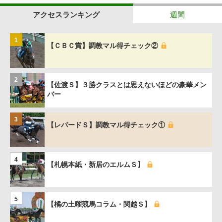
アクセスランキング
週間
1
【ＣＢＣ賞】調教マル得チェック②
2
【佐渡Ｓ】３勝クラスとは思えないほどの豪華メン
バー
3
【レパードＳ】調教マル得チェック①
4
【札幌本紙・新居のエルムＳ】
5
【橘の土曜競馬コラム・関越Ｓ】