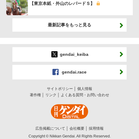
【東京本紙・外山のレパードＳ】
最新記事をもっと見る
gendai_keiba
gendai.race
サイトポリシー
個人情報
著作権
リンク
よくある質問・お問い合わせ
広告掲載について
会社概要
採用情報
Copyright © Nikkan Gendai. All Rights Reserved.