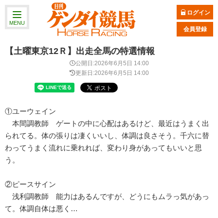
ログイン
MENU
会員登録
【土曜東京12Ｒ】出走全馬の特選情報
公開日:2026年6月5日 14:00
更新日:2026年6月5日 14:00
①ユーウェイン
本間調教師 ゲートの中に心配はあるけど、最近はうまく出
られてる。体の張りは凄くいいし、体調は良さそう。千六に替
わってうまく流れに乗れれば、変わり身があってもいいと思
う。
②ピースサイン
浅利調教師 能力はあるんですが、どうにもムラっ気があっ
て。体調自体は悪く…