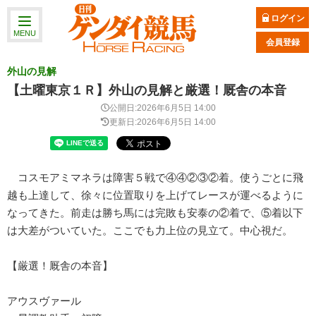
ログイン
MENU
会員登録
外山の見解
【土曜東京１Ｒ】外山の見解と厳選！厩舎の本音
公開日:2026年6月5日 14:00
更新日:2026年6月5日 14:00
コスモアミマネラは障害５戦で④④②③②着。使うごとに飛
越も上達して、徐々に位置取りを上げてレースが運べるように
なってきた。前走は勝ち馬には完敗も安泰の②着で、⑤着以下
は大差がついていた。ここでも力上位の見立て。中心視だ。
【厳選！厩舎の本音】
アウスヴァール