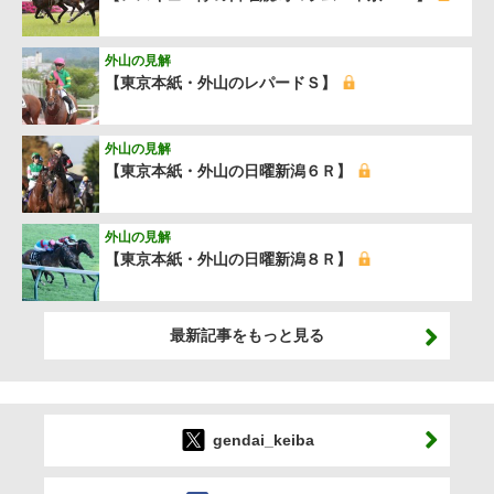
外山の見解
【東京本紙・外山のレパードＳ】
外山の見解
【東京本紙・外山の日曜新潟６Ｒ】
外山の見解
【東京本紙・外山の日曜新潟８Ｒ】
最新記事をもっと見る
gendai_keiba