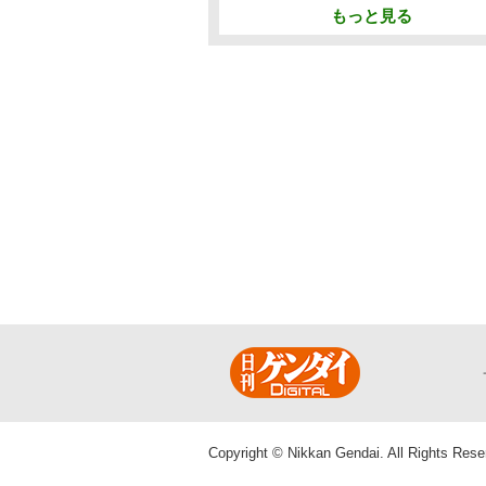
もっと見る
Copyright © Nikkan Gendai. All Rights Rese