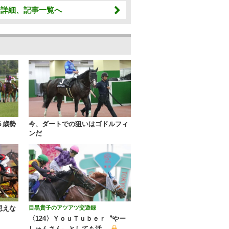
者詳細、記事一覧へ
５歳勢
今、ダートでの狙いはゴドルフィ
ンだ
思えな
目黒貴子のアツアツ交遊録
〈124〉ＹｏｕＴｕｂｅｒ〝やー
しゅんさん〟としても活…