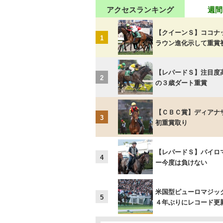
アクセスランキング
週間
【クイーンＳ】ココナ
1
ラウン進化示して重賞
【レパードＳ】注目度
2
の３歳ダート重賞
【ＣＢＣ賞】ディアナ
3
初重賞取り
【レパードＳ】パイロ
4
ー今度は負けない
米国型ピューロマジッ
5
４年ぶりにレコード更