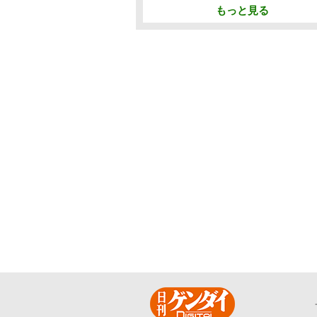
もっと見る