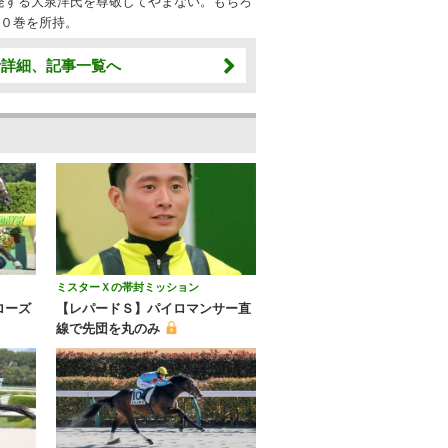
発する大泉洋氏を尊敬してやまない。もちろ
３０巻を所持。
者詳細、記事一覧へ
ミスターＸの帯封ミッション
ローズ
【レパードＳ】パイロマンサー直
線で先団を丸のみ