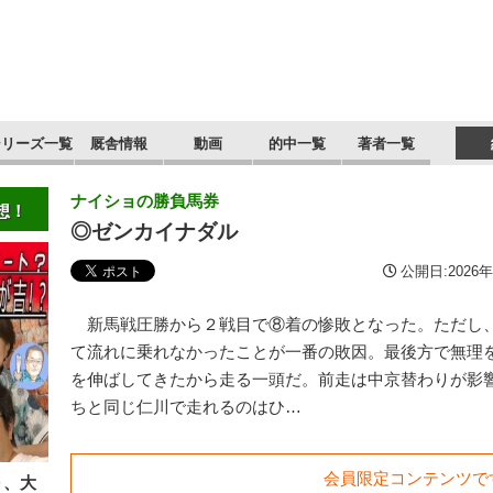
シリーズ一覧
厩舎情報
動画
的中一覧
著者一覧
ナイショの勝負馬券
想！
◎ゼンカイナダル
公開日:2026年
新馬戦圧勝から２戦目で⑧着の惨敗となった。ただし
て流れに乗れなかったことが一番の敗因。最後方で無理
を伸ばしてきたから走る一頭だ。前走は中京替わりが影
ちと同じ仁川で走れるのはひ…
会員限定コンテンツで
Ｄ、大