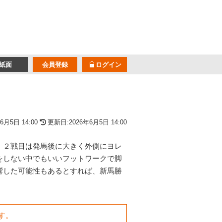
紙面
会員登録
ログイン
6月5日 14:00
更新日:2026年6月5日 14:00
、２戦目は発馬後に大きく外側にヨレ
をしない中でもいいフットワークで脚
響した可能性もあるとすれば、新馬勝
す。