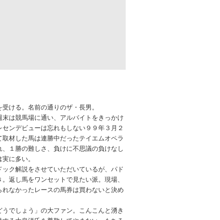
受ける。名前の通りのザ・長男。
末は競馬場に通い、アルバイトをきっかけ
レセンデビューは忘れもしない９９年３月２
て取材した馬は連勝中だったテイエムオペラ
れ、１勝の難しさ、負けに不思議の負けなし
は実に多い。
ック解説をさせていただいているが、パド
き。返し馬をワンセットで見たい派。現場、
られなかったレースの馬券は買わないと決め
うでしょう」の大ファン。こんこんと湧き