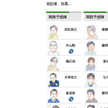
谷記者、目黒…
関東予想陣
関西予想陣
武田昌已
播磨
外山勲
藤岡
橘正信
新
木津信之
弘
新居哲
勝羽