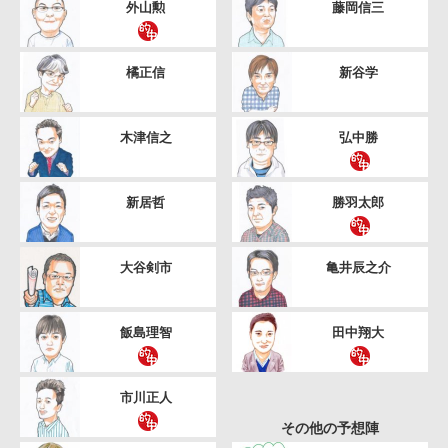
外山勲
藤岡信三
橘正信
新谷学
木津信之
弘中勝
新居哲
勝羽太郎
大谷剣市
亀井辰之介
飯島理智
田中翔大
市川正人
その他の予想陣