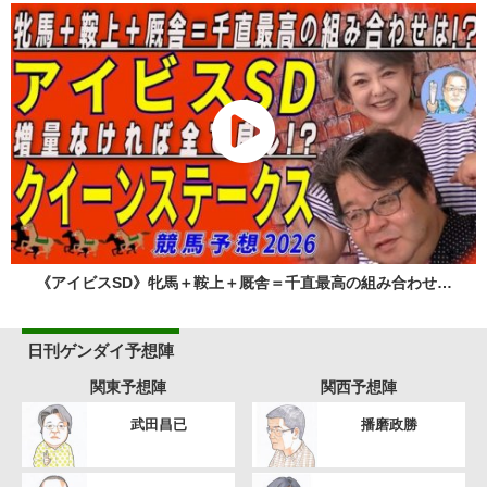
《アイビスSD》牝馬＋鞍上＋厩舎＝千直最高の組み合わせ…
日刊ゲンダイ予想陣
関東予想陣
関西予想陣
武田昌已
播磨政勝