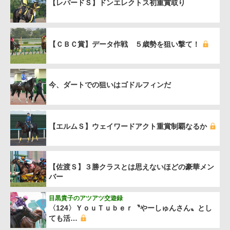
【レパードＳ】ドンエレクトス初重賞取り
【ＣＢＣ賞】データ作戦 ５歳勢を狙い撃て！
今、ダートでの狙いはゴドルフィンだ
【エルムＳ】ウェイワードアクト重賞制覇なるか
【佐渡Ｓ】３勝クラスとは思えないほどの豪華メン
バー
目黒貴子のアツアツ交遊録
〈124〉ＹｏｕＴｕｂｅｒ〝やーしゅんさん〟とし
ても活…