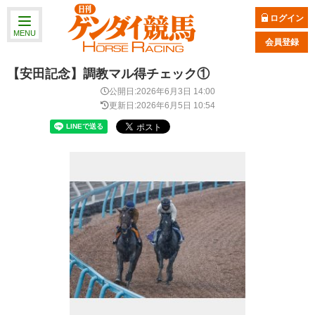
ログイン
MENU
会員登録
【安田記念】調教マル得チェック①
公開日:2026年6月3日 14:00
更新日:2026年6月5日 10:54