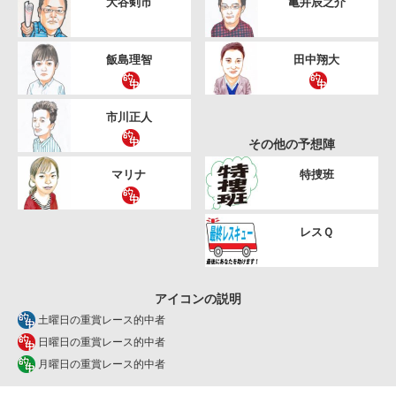
大谷剣市
亀井辰之介
飯島理智
田中翔大
市川正人
その他の予想陣
マリナ
特捜班
レスＱ
アイコンの説明
土曜日の重賞レース的中者
日曜日の重賞レース的中者
月曜日の重賞レース的中者