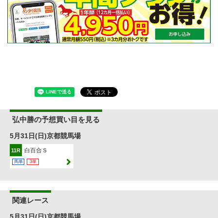
弘中勝の予想買い目を見る
5月31日(日)京都競馬場
白百合Ｓ
11R
馬単
3単
関連レース
5月31日(日)京都競馬場