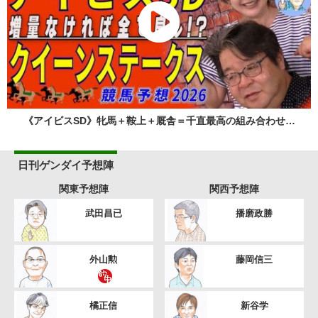
《アイビスSD》牝馬＋鞍上＋厩舎＝千直最高の組み合わせ…
日刊ゲンダイ予想陣
関東予想陣
関西予想陣
武田昌已
播磨政勝
外山勲
藤岡信三
橘正信
新谷学