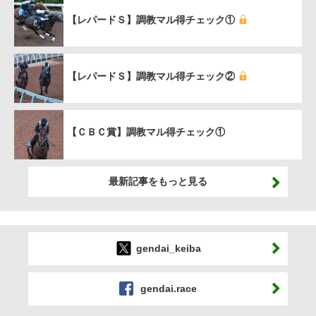
【レパードＳ】調教マル得チェック①
【レパードＳ】調教マル得チェック②
【ＣＢＣ賞】調教マル得チェック①
最新記事をもっと見る
gendai_keiba
gendai.race