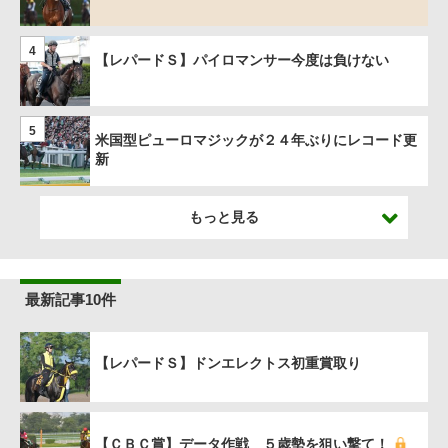
4
【レパードＳ】パイロマンサー今度は負けない
5
米国型ピューロマジックが２４年ぶりにレコード更
新
もっと見る
最新記事10件
【レパードＳ】ドンエレクトス初重賞取り
【ＣＢＣ賞】データ作戦 ５歳勢を狙い撃て！