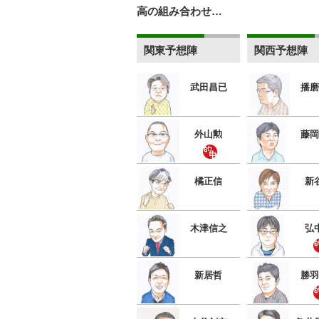
高の組み合わせ…
関東予想陣
関西予想陣
武田昌已
播磨
外山勲
藤岡
橘正信
新
木津信之
弘
新居哲
勝羽