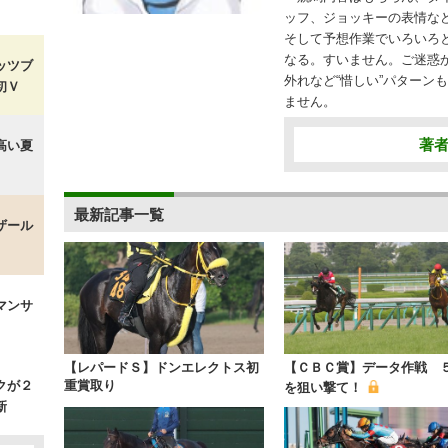
ッフ、ジョッキーの表情な
そして予想作業でいろいろと
なる。すいません。ご迷惑
ッツブ
外れなど“惜しい”パターン
初Ｖ
ません。
著
高い夏
最新記事一覧
ザール
マンサ
【レパードＳ】ドンエレクトス初
【ＣＢＣ賞】データ作戦 
クが２
重賞取り
を狙い撃て！
新