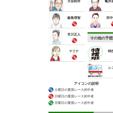
大谷剣市
亀井
飯島理智
田中
市川正人
その他の予想
マリナ
特
レ
アイコンの説明
土曜日の重賞レース的中者
日曜日の重賞レース的中者
月曜日の重賞レース的中者