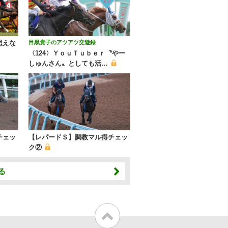
思えな
目黒貴子のアツアツ交遊録
〈124〉ＹｏｕＴｕｂｅｒ〝やー
しゅんさん〟としても活…
チェッ
【レパードＳ】調教マル得チェッ
ク②
る