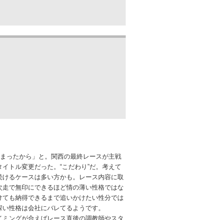
決まったから」と。関西の最終レースが主戦
イトル変更だった。“こだわり”だ。考えて
続けるケースは多い方かも。レース内容に取
次走で無印にできるほど情の薄い性格ではな
けても納得できるまで追いかけたい性分では
深い性格は会社にバレてるようです。
ミングが合えばレース直後の調教師やスタ