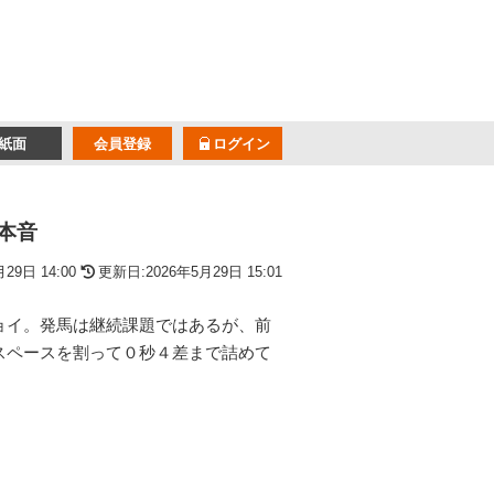
紙面
会員登録
ログイン
本音
29日 14:00
更新日:2026年5月29日 15:01
ョイ。発馬は継続課題ではあるが、前
スペースを割って０秒４差まで詰めて