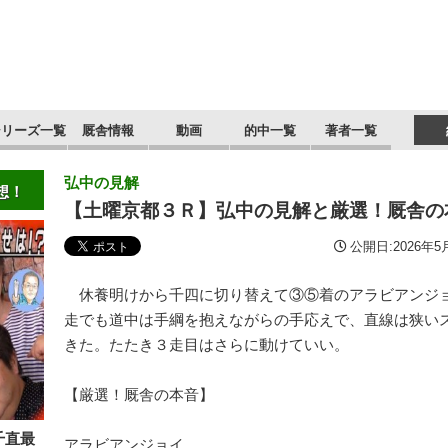
シリーズ一覧
厩舎情報
動画
的中一覧
著者一覧
弘中の見解
想！
【土曜京都３Ｒ】弘中の見解と厳選！厩舎の
公開日:2026年5月
休養明けから千四に切り替えて③⑤着のアラビアンジ
走でも道中は手綱を抱えながらの手応えで、直線は狭い
きた。たたき３走目はさらに動けていい。
【厳選！厩舎の本音】
千直最
アラビアンジョイ