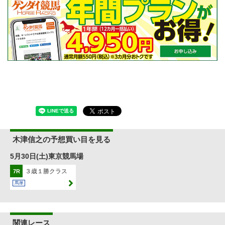
木津信之の予想買い目を見る
5月30日(土)東京競馬場
３歳１勝クラス
7R
馬単
関連レース