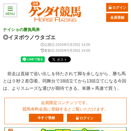
ログイン
MENU
会員登録
ナイショの勝負馬券
◎イヌボウノウタゴエ
公開日:2026年5月29日 14:00
更新日:2026年5月29日 14:00
前走は直線で追い出しを待たされて脚を余しながら、勝ち馬
とは０秒２差③着。同舞台で18頭立てから13頭立てになる今回
は、よりスムーズな運びが期待できる。単勝＋馬連で買う。
会員限定コンテンツです。
競馬有料会員に登録するとご覧いただけます。
今すぐ登録
ログイン