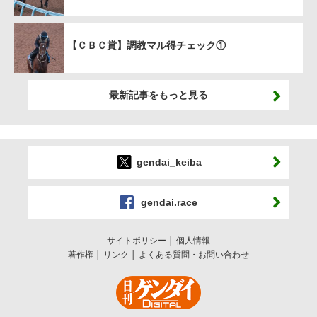
【ＣＢＣ賞】調教マル得チェック①
最新記事をもっと見る
gendai_keiba
gendai.race
サイトポリシー
個人情報
著作権
リンク
よくある質問・お問い合わせ