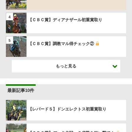
4
【ＣＢＣ賞】ディアナザール初重賞取り
5
【ＣＢＣ賞】調教マル得チェック②
もっと見る
最新記事10件
【レパードＳ】ドンエレクトス初重賞取り