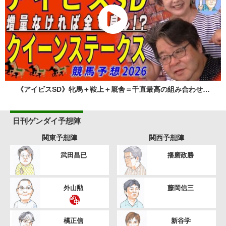
《アイビスSD》牝馬＋鞍上＋厩舎＝千直最高の組み合わせ…
日刊ゲンダイ予想陣
関東予想陣
関西予想陣
武田昌已
播磨政勝
外山勲
藤岡信三
橘正信
新谷学