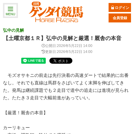
ログイン
MENU
会員登録
弘中の見解
【土曜京都１Ｒ】弘中の見解と厳選！厩舎の本音
公開日:2026年5月22日 14:00
更新日:2026年5月22日 14:00
モズオサキニの前走は先行決着の高速ダートで結果的に出番
なし。それでも直線は馬群をさばいてよく末脚を伸ばしてき
た。発馬は継続課題でも２走目で道中の追走には進境が見られ
た。たたき３走目で大幅前進があっていい。
【厳選！厩舎の本音】
カーリキュー