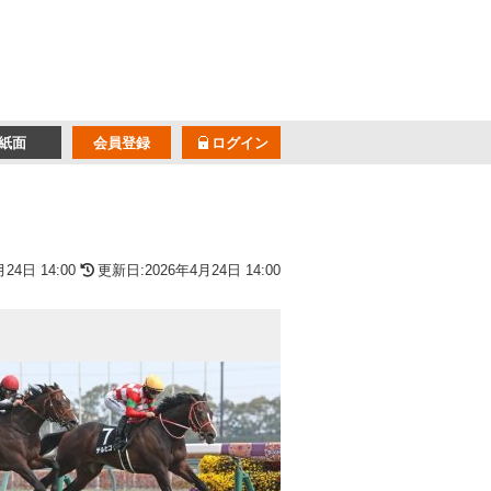
紙面
会員登録
ログイン
24日 14:00
更新日:2026年4月24日 14:00