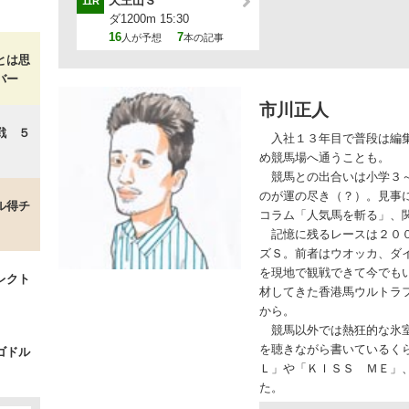
天王山Ｓ
11R
ダ1200m 15:30
16
7
人が予想
本の記事
とは思
バー
市川正人
戦 ５
入社１３年目で普段は編集
め競馬場へ通うことも。
競馬との出合いは小学３～
のが運の尽き（？）。見事
ル得チ
コラム「人気馬を斬る」、
記憶に残るレースは２００
ズＳ。前者はウオッカ、ダ
を現地で観戦できて今でも
レクト
材してきた香港馬ウルトラ
から。
競馬以外では熱狂的な氷室
を聴きながら書いているく
ゴドル
Ｌ」や「ＫＩＳＳ ＭＥ」
た。