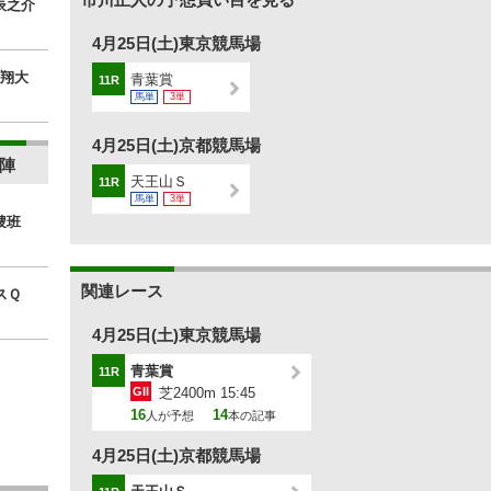
辰之介
4月25日(土)東京競馬場
翔大
青葉賞
11R
馬単
3単
4月25日(土)京都競馬場
陣
天王山Ｓ
11R
馬単
3単
捜班
関連レース
スＱ
4月25日(土)東京競馬場
青葉賞
11R
GII
芝2400m 15:45
16
14
人が予想
本の記事
4月25日(土)京都競馬場