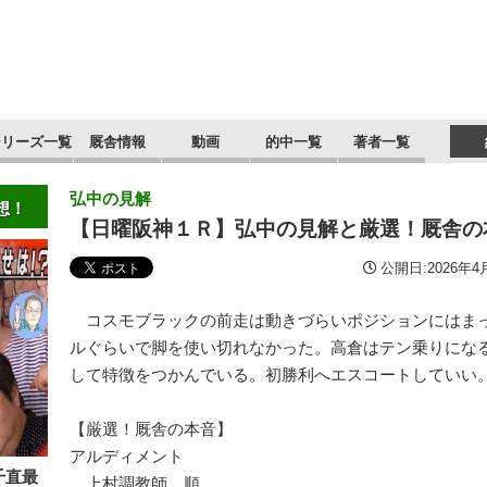
シリーズ一覧
厩舎情報
動画
的中一覧
著者一覧
弘中の見解
想！
【日曜阪神１Ｒ】弘中の見解と厳選！厩舎の
公開日:2026年4月
コスモブラックの前走は動きづらいポジションにはま
ルぐらいで脚を使い切れなかった。高倉はテン乗りにな
して特徴をつかんでいる。初勝利へエスコートしていい
【厳選！厩舎の本音】
アルディメント
千直最
上村調教師 順…