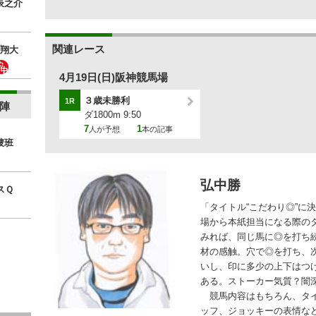
辰之介
関連レース
翔大
4月19日(日)阪神競馬場
３歳未勝利
1R
陣
ダ1800m 9:50
7
1
人が予想
本の記事
捜班
弘中勝
スＱ
「タイトル“こだわり◎”に
場から本紙担当になる際のタ
みれば、同じ馬に◎を打ち
材の感触。穴で◎を打ち、
いし、印に多少の上下はつ
ある。ストーカー気質？闇
競馬内容はもちろん、タイ
ッフ、ジョッキーの表情な