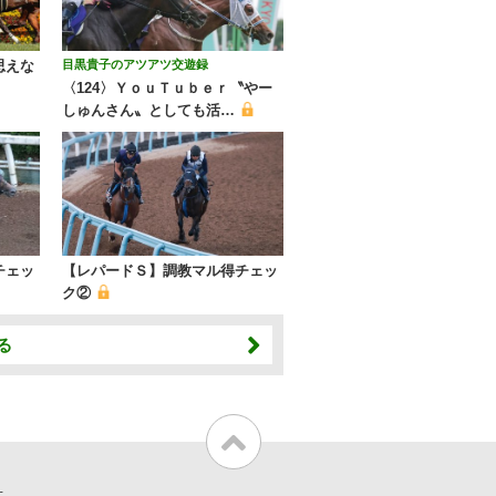
思えな
目黒貴子のアツアツ交遊録
〈124〉ＹｏｕＴｕｂｅｒ〝やー
しゅんさん〟としても活…
チェッ
【レパードＳ】調教マル得チェッ
ク②
る
せ