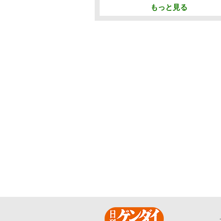
もっと見る