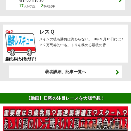
ダ1400m 16:30
17
2
人が予想
本の記事
レスＱ
メインの後も勝負は終わらない。19年９月16日には１
２２万馬券的中も。トリを務める最後の砦
著者詳細、記事一覧へ
【動画】日曜の注目レースを大胆予想！