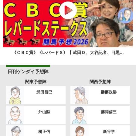
《ＣＢＣ賞》《レパードＳ》【 武田Ｄ、大谷記者、目黒…
日刊ゲンダイ予想陣
関東予想陣
関西予想陣
武田昌已
播磨政勝
外山勲
藤岡信三
橘正信
新谷学