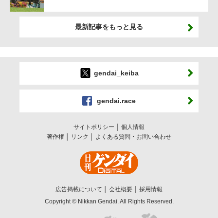
最新記事をもっと見る
gendai_keiba
gendai.race
サイトポリシー
個人情報
著作権
リンク
よくある質問・お問い合わせ
広告掲載について
会社概要
採用情報
Copyright © Nikkan Gendai. All Rights Reserved.