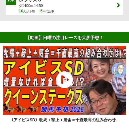
ダ1400m 14:50
16
5
人が予想
本の記事
【動画】日曜の注目レースを大胆予想！
《アイビスSD》牝馬＋鞍上＋厩舎＝千直最高の組み合わせ…