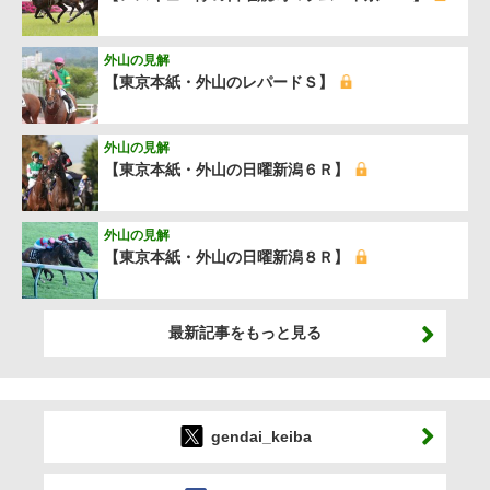
外山の見解
【東京本紙・外山のレパードＳ】
外山の見解
【東京本紙・外山の日曜新潟６Ｒ】
外山の見解
【東京本紙・外山の日曜新潟８Ｒ】
最新記事をもっと見る
gendai_keiba