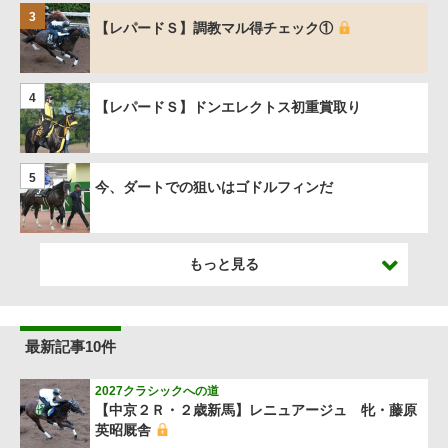
3
【レパードＳ】調教マル得チェック①
4
【レパードＳ】ドンエレクトス初重賞取り
5
今、ダートでの狙いはゴドルフィンだ
もっと見る
最新記事10件
2027クラシックへの道
【中京２Ｒ・２歳新馬】レニュアージュ 牝・藤原
英昭厩舎