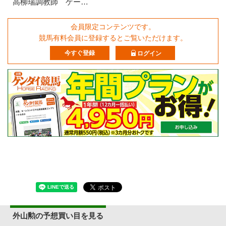
高柳瑞調教師 ゲー…
会員限定コンテンツです。
競馬有料会員に登録するとご覧いただけます。
今すぐ登録
ログイン
外山勲の予想買い目を見る