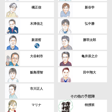
橘正信
新谷学
木津信之
弘中勝
新居哲
勝羽太郎
大谷剣市
亀井辰之介
飯島理智
田中翔大
市川正人
その他の予想陣
マリナ
特捜班