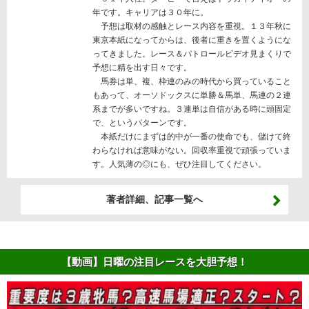
年です。キャリアは３０年に。
予想は取材の感触とレース内容を重視。１３年秋に
東京本紙になってからは、後者に重きを置くようにな
ってきました。レース＆パトロールビデオ見まくりで
予想に精を出す日々です。
馬券は単、複、枠連のみの時代から買っていること
もあって、オーソドックスに単勝＆馬単、馬連の２連
系までが多いですね。３連単は自信がある時に頭固定
で、というパターンです。
本紙だけにまずは的中が一番の使命でも、儲けて終
わらなければ意味がない。回収率重視で頑張っていま
す。人気薄の◎にも、ぜひ注目してください。
著者詳細、記事一覧へ
【動画】日曜の注目レースを大胆予想！