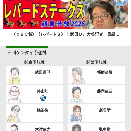
《ＣＢＣ賞》《レパードＳ》【 武田Ｄ、大谷記者、目黒…
日刊ゲンダイ予想陣
関東予想陣
関西予想陣
武田昌已
播磨政勝
外山勲
藤岡信三
橘正信
新谷学
木津信之
弘中勝