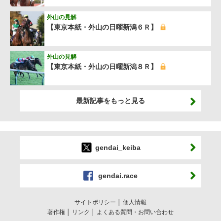
外山の見解
【東京本紙・外山の日曜新潟６Ｒ】
外山の見解
【東京本紙・外山の日曜新潟８Ｒ】
最新記事をもっと見る
gendai_keiba
gendai.race
サイトポリシー
個人情報
著作権
リンク
よくある質問・お問い合わせ