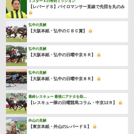
ミスターＸの帯封ミッション
【レパードＳ】パイロマンサー直線で先団を丸のみ
弘中の見解
【大阪本紙・弘中のＣＢＣ賞】
弘中の見解
【大阪本紙・弘中の日曜中京６Ｒ】
弘中の見解
【大阪本紙・弘中の日曜中京８Ｒ】
最終レスキュー 最後にアナタを助…
【レスキュー隊の日曜競馬コラム・中京12Ｒ】
外山の見解
【東京本紙・外山のレパードＳ】