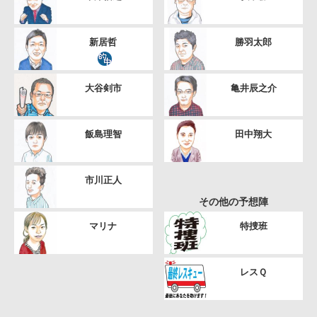
新居哲
勝羽太郎
大谷剣市
亀井辰之介
飯島理智
田中翔大
市川正人
その他の予想陣
マリナ
特捜班
レスＱ