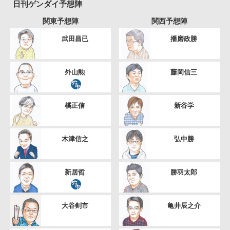
日刊ゲンダイ予想陣
関東予想陣
関西予想陣
武田昌已
播磨政勝
外山勲
藤岡信三
橘正信
新谷学
木津信之
弘中勝
新居哲
勝羽太郎
大谷剣市
亀井辰之介