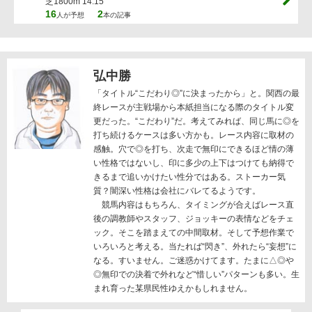
芝1800m 14:15
16
2
人が予想
本の記事
弘中勝
「タイトル“こだわり◎”に決まったから」と。関西の最
終レースが主戦場から本紙担当になる際のタイトル変
更だった。“こだわり”だ。考えてみれば、同じ馬に◎を
打ち続けるケースは多い方かも。レース内容に取材の
感触。穴で◎を打ち、次走で無印にできるほど情の薄
い性格ではないし、印に多少の上下はつけても納得で
きるまで追いかけたい性分ではある。ストーカー気
質？闇深い性格は会社にバレてるようです。
競馬内容はもちろん、タイミングが合えばレース直
後の調教師やスタッフ、ジョッキーの表情などをチェ
ック。そこを踏まえての中間取材。そして予想作業で
いろいろと考える。当たれば“閃き”、外れたら“妄想”に
なる。すいません。ご迷惑かけてます。たまに△◎や
◎無印での決着で外れなど“惜しい”パターンも多い。生
まれ育った某県民性ゆえかもしれません。