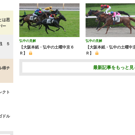
とは思
バー
弘中の見解
弘中の見解
戦 ５
【大阪本紙・弘中の土曜中京６
【大阪本紙・弘中の土曜中
Ｒ】
Ｒ】
最新記事をもっと見
ル得チ
レクト
ゴドル