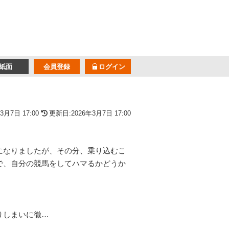
紙面
会員登録
ログイン
3月7日 17:00
更新日:2026年3月7日 17:00
になりましたが、その分、乗り込むこ
で、自分の競馬をしてハマるかどうか
りしまいに徹…