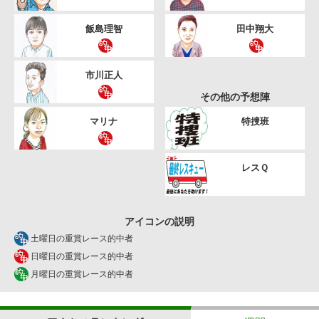
飯島理智
田中翔大
市川正人
その他の予想陣
マリナ
特捜班
レスＱ
アイコンの説明
土曜日の重賞レース的中者
日曜日の重賞レース的中者
月曜日の重賞レース的中者