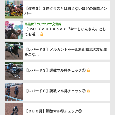
【佐渡Ｓ】３勝クラスとは思えないほどの豪華メン
バー
目黒貴子のアツアツ交遊録
〈124〉ＹｏｕＴｕｂｅｒ〝やーしゅんさん〟とし
ても活…
【レパードＳ】メルカントゥール杉山晴流の攻め馬
をこな…
【レパードＳ】調教マル得チェック①
【レパードＳ】調教マル得チェック②
【ＣＢＣ賞】調教マル得チェック①