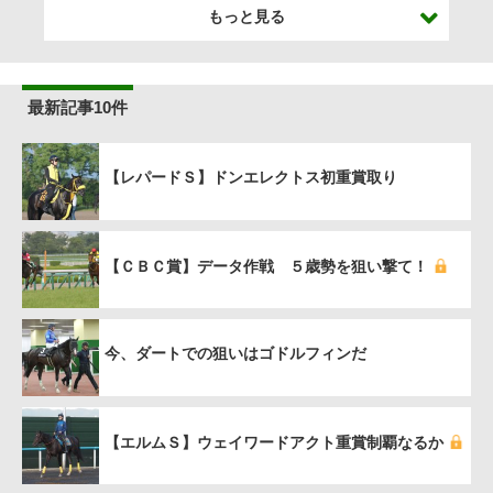
もっと見る
最新記事10件
【レパードＳ】ドンエレクトス初重賞取り
【ＣＢＣ賞】データ作戦 ５歳勢を狙い撃て！
今、ダートでの狙いはゴドルフィンだ
【エルムＳ】ウェイワードアクト重賞制覇なるか