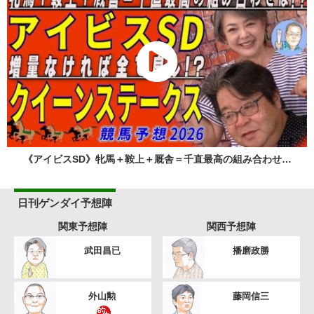
《アイビスSD》牝馬＋鞍上＋厩舎＝千直最高の組み合わせ…
日刊ゲンダイ予想陣
関東予想陣
関西予想陣
武田昌已
播磨政勝
外山勲
藤岡信三