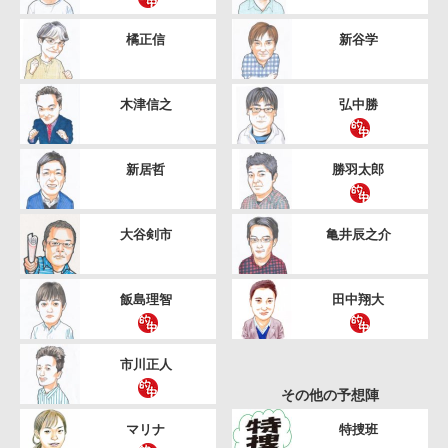
橘正信
新谷学
木津信之
弘中勝
新居哲
勝羽太郎
大谷剣市
亀井辰之介
飯島理智
田中翔大
市川正人
その他の予想陣
マリナ
特捜班