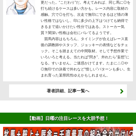
更だった。“こだわり”だ。考えてみれば、同じ馬に◎を
打ち続けるケースは多い方かも。レース内容に取材の
感触。穴で◎を打ち、次走で無印にできるほど情の薄
い性格ではないし、印に多少の上下はつけても納得で
きるまで追いかけたい性分ではある。ストーカー気
質？闇深い性格は会社にバレてるようです。
競馬内容はもちろん、タイミングが合えばレース直
後の調教師やスタッフ、ジョッキーの表情などをチェ
ック。そこを踏まえての中間取材。そして予想作業で
いろいろと考える。当たれば“閃き”、外れたら“妄想”に
なる。すいません。ご迷惑かけてます。たまに△◎や
◎無印での決着で外れなど“惜しい”パターンも多い。生
まれ育った某県民性ゆえかもしれません。
著者詳細、記事一覧へ
【動画】日曜の注目レースを大胆予想！