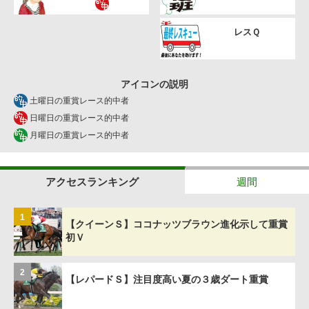
レスＱ
アイコンの説明
土曜日の重賞レース的中者
日曜日の重賞レース的中者
月曜日の重賞レース的中者
アクセスランキング
週間
1
【クイーンＳ】ココナッツブラウン進化示して重賞
初Ｖ
2
【レパードＳ】注目度高い夏の３歳ダート重賞