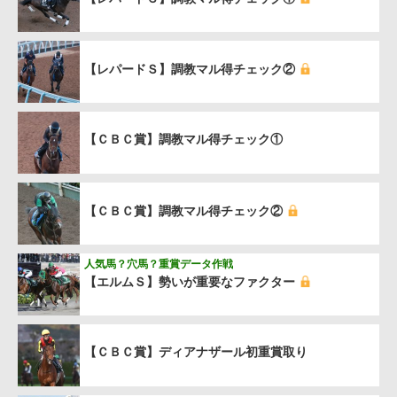
【レパードＳ】調教マル得チェック②
【ＣＢＣ賞】調教マル得チェック①
【ＣＢＣ賞】調教マル得チェック②
人気馬？穴馬？重賞データ作戦
【エルムＳ】勢いが重要なファクター
【ＣＢＣ賞】ディアナザール初重賞取り