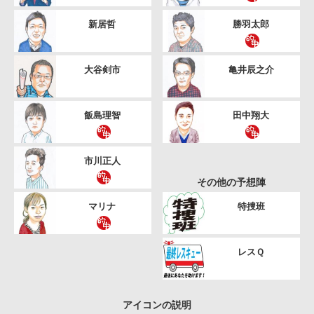
新居哲
勝羽太郎
大谷剣市
亀井辰之介
飯島理智
田中翔大
市川正人
その他の予想陣
マリナ
特捜班
レスＱ
アイコンの説明