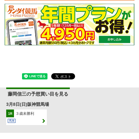
藤岡信三の予想買い目を見る
3月8日(日)阪神競馬場
３歳未勝利
1R
馬単