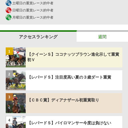
土曜日の重賞レース的中者
日曜日の重賞レース的中者
月曜日の重賞レース的中者
アクセスランキング
週間
1
【クイーンＳ】ココナッツブラウン進化示して重賞
初Ｖ
2
【レパードＳ】注目度高い夏の３歳ダート重賞
3
【ＣＢＣ賞】ディアナザール初重賞取り
4
【レパードＳ】パイロマンサー今度は負けない