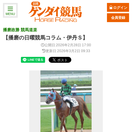
ログイン
MENU
会員登録
播磨政勝 競馬道楽
【播磨の日曜競馬コラム・伊丹Ｓ】
公開日:2026年2月28日 17:00
更新日:2026年3月2日 09:33