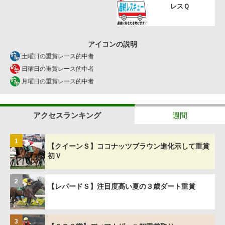
レスＱ
アイコンの説明
土曜日の重賞レース的中者
日曜日の重賞レース的中者
月曜日の重賞レース的中者
アクセスランキング
週間
1
【クイーンＳ】ココナッツブラウン進化示して重賞
初Ｖ
2
【レパードＳ】注目度高い夏の３歳ダート重賞
3