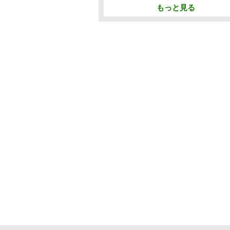
もっと見る