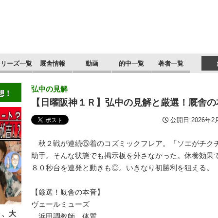
シリーズ一覧
厩舎情報
動画
的中一覧
著者一覧
弘中の見解
想！
【日曜阪神１Ｒ】弘中の見解と厳選！厩舎の
公開日:2026年2月
秋２戦が連続⑤着のコズミックフレア。「ソエがチク
助手。そんな状態でも掲示板を外さなかった。休養効果
８０秒台を連発と動きも◎。いきなり初勝利を狙える。
【厳選！厩舎の本音】
ヴェールミューズ
Ｄ、大
浜田調教師 体質…