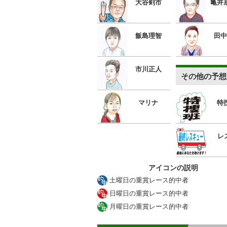
大谷剣市
亀井
飯島理智
田中
市川正人
その他の予想
マリナ
特
レ
アイコンの説明
土曜日の重賞レース的中者
日曜日の重賞レース的中者
月曜日の重賞レース的中者