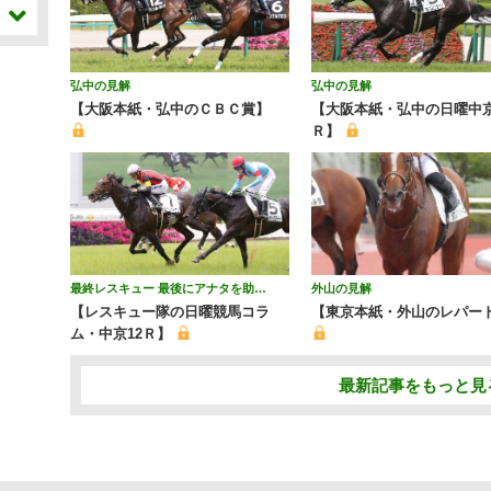
弘中の見解
弘中の見解
【大阪本紙・弘中のＣＢＣ賞】
【大阪本紙・弘中の日曜中
Ｒ】
最終レスキュー 最後にアナタを助…
外山の見解
【レスキュー隊の日曜競馬コラ
【東京本紙・外山のレパー
ム・中京12Ｒ】
最新記事をもっと見