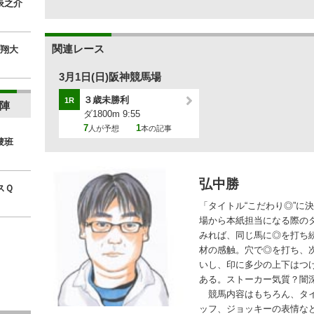
辰之介
関連レース
翔大
3月1日(日)阪神競馬場
３歳未勝利
1R
陣
ダ1800m 9:55
7
1
人が予想
本の記事
捜班
弘中勝
スＱ
「タイトル“こだわり◎”に
場から本紙担当になる際のタ
みれば、同じ馬に◎を打ち
材の感触。穴で◎を打ち、
いし、印に多少の上下はつ
ある。ストーカー気質？闇
競馬内容はもちろん、タイ
ッフ、ジョッキーの表情な