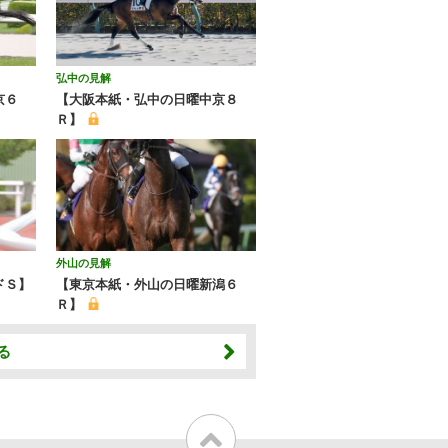
弘中の見解
京６
【大阪本紙・弘中の日曜中京８
Ｒ】
外山の見解
ドＳ】
【東京本紙・外山の日曜新潟６
Ｒ】
る