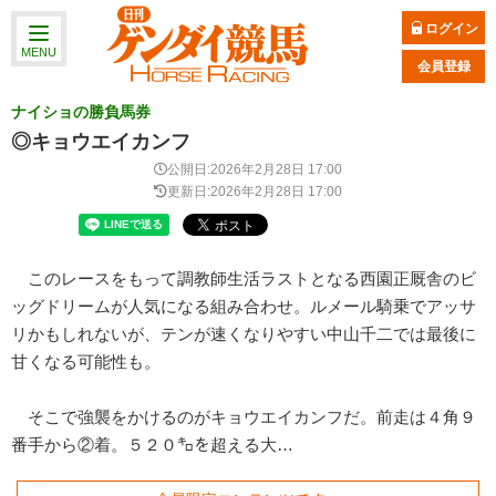
ログイン
MENU
会員登録
ナイショの勝負馬券
◎キョウエイカンフ
公開日:2026年2月28日 17:00
更新日:2026年2月28日 17:00
このレースをもって調教師生活ラストとなる西園正厩舎のビ
ッグドリームが人気になる組み合わせ。ルメール騎乗でアッサ
リかもしれないが、テンが速くなりやすい中山千二では最後に
甘くなる可能性も。
そこで強襲をかけるのがキョウエイカンフだ。前走は４角９
番手から②着。５２０㌔を超える大…