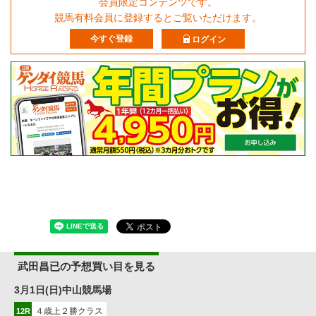
会員限定コンテンツです。
競馬有料会員に登録するとご覧いただけます。
今すぐ登録
ログイン
武田昌已の予想買い目を見る
3月1日(日)中山競馬場
４歳上２勝クラス
12R