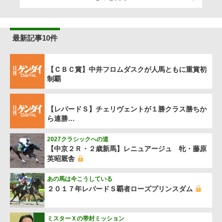
最新記事10件
【ＣＢＣ賞】中井フロムダスクが人馬ともに重賞初
制覇
【レパードＳ】チェリヴェントが１勝クラス勝ちか
ら連勝…
2027クラシックへの道
【中京２Ｒ・２歳新馬】レニュアージュ 牝・藤原
英昭厩舎
あの馬は今こうしている
２０１７年レパードＳ覇者ローズプリンスダム
ミスターＸの帯封ミッション