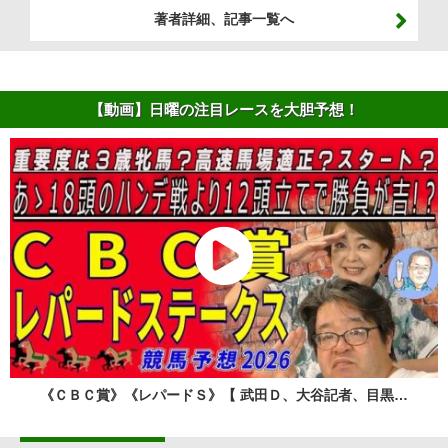
著者詳細、記事一覧へ
【動画】日曜の注目レースを大胆予想！
《ＣＢＣ賞》《レパードＳ》【 武田Ｄ、大谷記者、目黒…