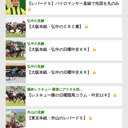
【レパードＳ】パイロマンサー直線で先団を丸のみ
弘中の見解
【大阪本紙・弘中のＣＢＣ賞】
弘中の見解
【大阪本紙・弘中の日曜中京６Ｒ】
弘中の見解
【大阪本紙・弘中の日曜中京８Ｒ】
最終レスキュー 最後にアナタを助…
【レスキュー隊の日曜競馬コラム・中京12Ｒ】
外山の見解
【東京本紙・外山のレパードＳ】