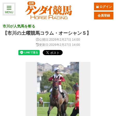
ログイン
MENU
会員登録
市川が人気馬を斬る
【市川の土曜競馬コラム・オーシャンＳ】
公開日:2026年2月27日 14:00
更新日:2026年2月27日 14:00