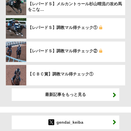
【レパードＳ】メルカントゥール杉山晴流の攻め馬
をこな…
【レパードＳ】調教マル得チェック①
【レパードＳ】調教マル得チェック②
【ＣＢＣ賞】調教マル得チェック①
最新記事をもっと見る
gendai_keiba