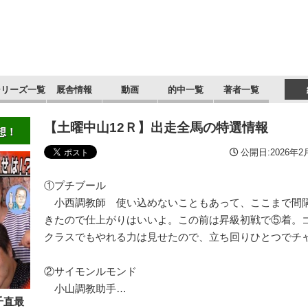
シリーズ一覧
厩舎情報
動画
的中一覧
著者一覧
【土曜中山12Ｒ】出走全馬の特選情報
想！
公開日:2026年2月
①プチブール
小西調教師 使い込めないこともあって、ここまで間
きたので仕上がりはいいよ。この前は昇級初戦で⑤着。
クラスでもやれる力は見せたので、立ち回りひとつでチ
②サイモンルモンド
小山調教助手…
千直最