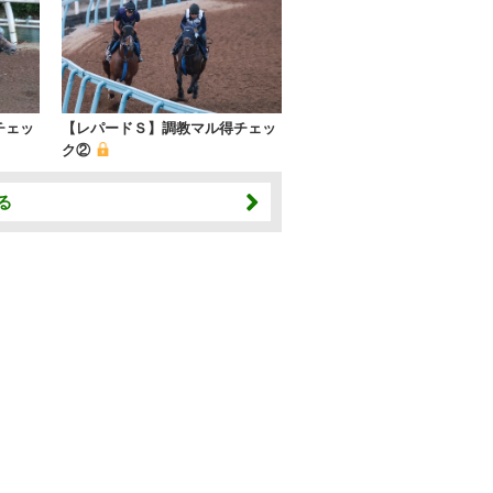
チェッ
【レパードＳ】調教マル得チェッ
ク②
る