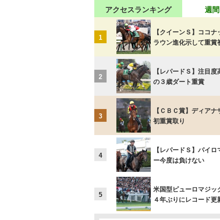
アクセスランキング
週間
【クイーンＳ】ココナ
1
ラウン進化示して重賞
【レパードＳ】注目度
2
の３歳ダート重賞
【ＣＢＣ賞】ディアナ
3
初重賞取り
【レパードＳ】パイロ
4
ー今度は負けない
米国型ピューロマジッ
5
４年ぶりにレコード更