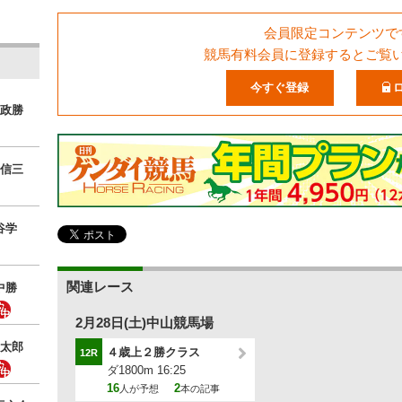
会員限定コンテンツで
競馬有料会員に登録するとご覧
今すぐ登録
政勝
信三
谷学
関連レース
中勝
2月28日(土)中山競馬場
太郎
４歳上２勝クラス
12R
ダ1800m 16:25
16
2
人が予想
本の記事